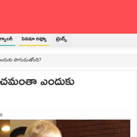
్యాలరీ
సినిమా రివ్యూ
ట్రెండ్స్
 ఎందుకు పొగుడుతోంది?
్రపంచమంతా ఎందుకు
20