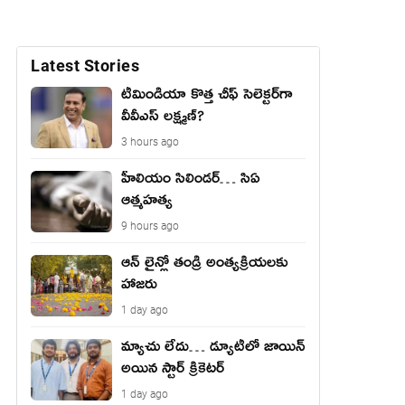
Latest Stories
టీమిండియా కొత్త చీఫ్ సెలెక్టర్‌గా
వీవీఎస్ లక్ష్మణ్?
3 hours ago
హీలియం సిలిండర్… సిఏ
ఆత్మహత్య
9 hours ago
ఆన్ లైన్లో తండ్రి అంత్యక్రియలకు
హాజరు
1 day ago
మ్యాచు లేదు… డ్యూటీలో జాయిన్
అయిన స్టార్ క్రికెటర్
1 day ago