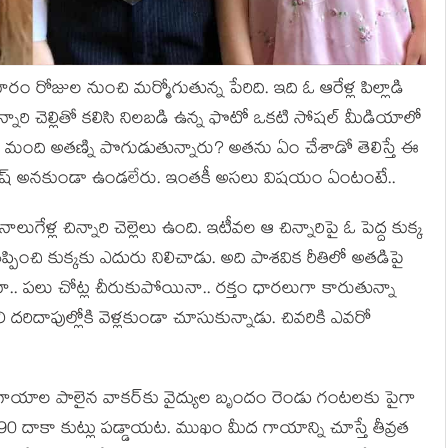
ా ఓ వారం రోజుల నుంచి మర్మోగుతున్న పేరిది. ఇది ఓ ఆరేళ్ల పిల్లాడి
నారి చెల్లితో కలిసి నిలబడి ఉన్న ఫొటో ఒకటి సోషల్ మీడియాలో
ది మంది అతణ్ని పొగుడుతున్నారు? అతను ఏం చేశాడో తెలిస్తే ఈ
ి శభాష్ అనకుండా ఉండలేరు. ఇంతకీ అసలు విషయం ఏంటంటే..
నాలుగేళ్ల చిన్నారి చెల్లెలు ఉంది. ఇటీవల ఆ చిన్నారిపై ఓ పెద్ద కుక్క
ప్పించి కుక్కకు ఎదురు నిలిచాడు. అది పాశవిక రీతిలో అతడిపై
.. పలు చోట్ల చీరుకుపోయినా.. రక్తం ధారలుగా కారుతున్నా
 దరిదాపుల్లోకి వెళ్లకుండా చూసుకున్నాడు. చివరికి ఎవరో
ర గాయాల పాలైన వాకర్‌కు వైద్యుల బృందం రెండు గంటలకు పైగా
90 దాకా కుట్లు పడ్డాయట. ముఖం మీద గాయాన్ని చూస్తే తీవ్రత