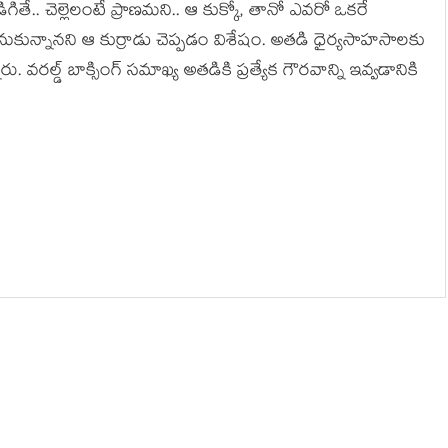
ే.. చెల్లెలంటే ప్రాణమని.. ఆ కుక్కో, తానో ఎవరో ఒకరే
నుకున్నానని ఆ కుర్రాడు చెప్పడం విశేషం. అతడి ధైర్యసాహసాలకు
ు. వరల్డ్ బాక్సింగ్ సమాఖ్య అతడికి ప్రత్యేక గౌరవాన్ని ఇవ్వడానికి