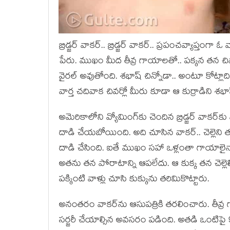
బ్రిడ్జర్ వాకర్.. బ్రిడ్జర్ వాకర్.. ప్రపంచవ్యాప్తంగ
పేరు. ముఖం మీద తీవ్ర గాయాలతో.. పక్కన తన చిన్
వైరల్ అవుతోంది. శభాష్ చిన్నోడా.. అంటూ కోట్లా
వార్త చదివాక చివర్లో మీరు కూడా ఆ కుర్రాడిన
అమెరికాలోని వ్యోమింగ్‌కు చెందిన బ్రిడ్జర్ వాకర్‌కు 
దాడి చేయబోయింది. అది చూసిన వాకర్.. చెల్లెని త
దాడి చేసింది. ఐతే ముఖం సహా ఒళ్లంతా గాయాలైనా
అతను తన పోరాటాన్ని ఆపలేదు. ఆ కుక్క తన చెల్లెలి
పక్కింటి వాళ్లు చూసి కుక్కును తరిమికొట్టారు.
అనంతరం వాకర్‌ను ఆసుపత్రికి తరలించారు. తీవ్
సర్జరీ చేయాల్సిన అవసరం పడింది. అతడి ఒంటిపై 