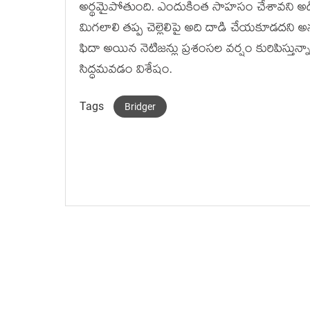
అర్థమైపోతుంది. ఎందుకింత సాహసం చేశావని అడిగిత
మిగలాలి తప్ప చెల్లెలిపై అది దాడి చేయకూడదని అ
ఫిదా అయిన నెటిజన్లు ప్రశంసల వర్షం కురిపిస్తున్నార
సిద్ధమవడం విశేషం.
Tags
Bridger