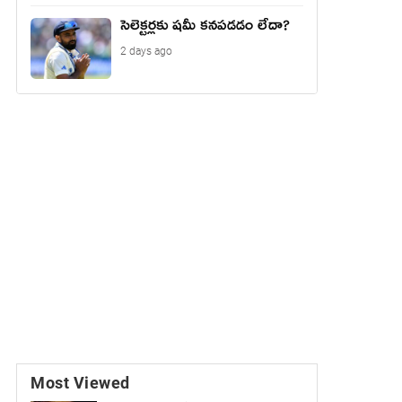
సెలెక్టర్లకు షమీ కనపడడం లేదా?
2 days ago
Most Viewed