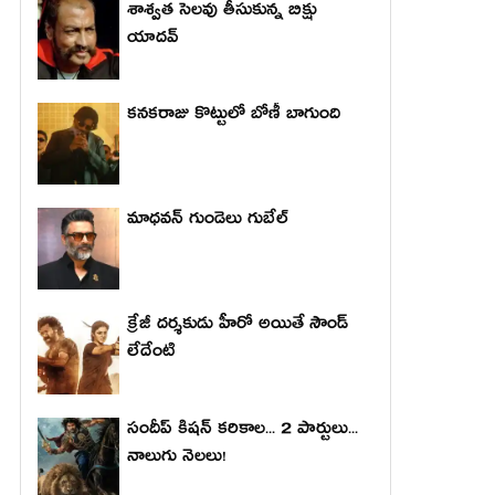
శాశ్వత సెలవు తీసుకున్న బిక్షు
యాదవ్
కనకరాజు కొట్టులో బోణీ బాగుంది
మాధ‌వ‌న్ గుండెలు గుబేల్‌
క్రేజీ దర్శకుడు హీరో అయితే సౌండ్
లేదేంటి
సందీప్ కిషన్ కరికాల... 2 పార్టులు...
నాలుగు నెలలు!