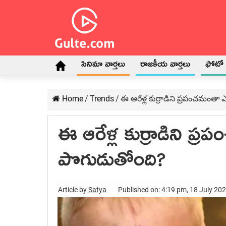
సినిమా వార్తలు
రాజకీయ వార్తలు
ఫోటో గ
Home
/
Trends
/
ఈ ఆరేళ్ల కుర్రాడిని ప్రపంచమంతా
ఈ ఆరేళ్ల కుర్రాడిని ప
పొగుడుతోంది?
Article by
Satya
Published on: 4:19 pm, 18 July 20