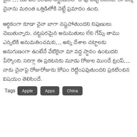
చైనా… యాపిల్‌ కంపెనీ నిర్ణయంతో చావు దెబ్బ తినింది. ఈ చర్య
చైనాను మరింత ఒత్తిడిలోకి నెట్టే ప్రమాదం ఉంది.
ఆర్థికంగా కూడా చైనా బాగా నష్టపోతుందని నిపుణులు
చెబుతున్నారు. చట్టపరమైన అనుమతులు లేని గేమ్స్ తాము
ఎన్నటికి అనుమతించమని… అన్ని దేశాల చట్టాలకు
అనుగుణంగా ఉంటేనే వేటికైనా మా వద్ద స్థానం ఉంటుదని
పేర్కొంది. సరిగ్గా ఈ ప్రకటనకు మూడు రోజుల ముందే ట్రంప్…
నాకు చైనాపై రోజురోజుకు కోపం రెట్టింపవుతుందని ప్రకటించిన
విషయం తెలిసిందే.
Tags
Apple
Apps
China