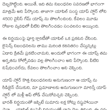
దెబ్బకొట్టింది. అయితే, ఇది తమ నిబంధనల సవరణలో భాగంగా
మాత్రమే అని పేర్కొంది. తాజాగా యాపిల్ సంస్థ యాప్ స్టోర్ లోని
4500 చైనీస్ గేమ్ యాప్స్ ను తొలగించింది. కేవలం మూడు
రోజుల వ్యవధిలో వీటిని తొలగించడం సంచలనం అయ్యింది.
ఈ నిర్ణయంపై పూర్తి క్లారిటీతో యాపిల్ ఒక ప్రకటన చేసింది.
లైసెన్స్‌ నిబంధనలను తాము మరింత కఠినతరం చేస్తున్నట్లు
ఏడాది క్రితమే ప్రకటించామని, అందులో భాగంగా ఈ యాప్స్ తమ
అర్హతను కోల్పోవడం వల్ల తొలగించాం అని పేర్కొంది. వీటిని
నిషేధించలేదు, కేవలం తొలగించాం అని చెప్పింది.
యాప్ స్టోర్ కొత్త నిబంధనలకు అనుగుణంగా ఆ యాప్స్ ను
రీడిజైన్ చేసుకుని, మా ప్రమాణాలకు అనుగుణంగా మారిస్తే యాప్
స్టోర్ లో మళ్లీ అప్ లోడ్ చేసుకోవచ్చని చెప్పింది.
భారత్ నిర్ణయంతో ఇప్పిటే సుమారు లక్ష కోట్లు నష్టపోయినా