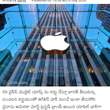
Article by
Satya
Published on: 10:30 am, 6 July 2020
59 చైనీస్ మొబైల్ యాప్స్ ను రద్దు చేస్తూ భారత్ తీసుకున్న
సంచలన నిర్ణయంతో తగిలిన్ షాక్ నుంచే ఇంకా తేరుకోని
చైనాను అమెరికా మోస్ట్ ట్రస్టెడ్ బ్రాండ్ అయిన యాపిల్ భారీగా