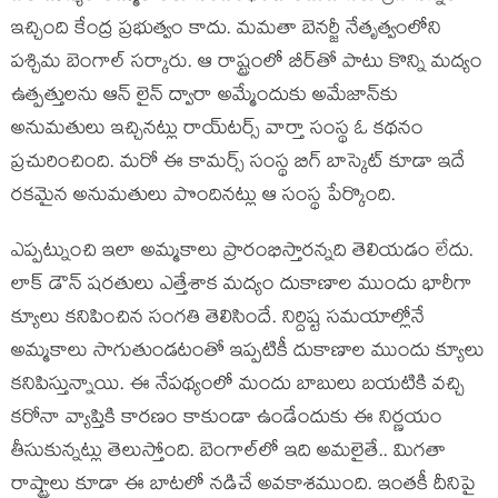
ఇచ్చింది కేంద్ర ప్రభుత్వం కాదు. మమతా బెనర్జీ నేతృత్వంలోని
పశ్చిమ బెంగాల్ సర్కారు. ఆ రాష్ట్రంలో బీర్‌తో పాటు కొన్ని మద్యం
ఉత్పత్తులను ఆన్ లైన్ ద్వారా అమ్మేందుకు అమేజాన్‌కు
అనుమతులు ఇచ్చినట్లు రాయ్‌టర్స్ వార్తా సంస్థ ఓ కథనం
ప్రచురించింది. మరో ఈ కామర్స్ సంస్థ బిగ్ బాస్కెట్‌ కూడా ఇదే
రకమైన అనుమతులు పొందినట్లు ఆ సంస్థ పేర్కొంది.
ఎప్పట్నుంచి ఇలా అమ్మకాలు ప్రారంభిస్తారన్నది తెలియడం లేదు.
లాక్ డౌన్ షరతులు ఎత్తేశాక మద్యం దుకాణాల ముందు భారీగా
క్యూలు కనిపించిన సంగతి తెలిసిందే. నిర్దిష్ట సమయాల్లోనే
అమ్మకాలు సాగుతుండటంతో ఇప్పటికీ దుకాణాల ముందు క్యూలు
కనిపిస్తున్నాయి. ఈ నేపథ్యంలో మందు బాబులు బయటికి వచ్చి
కరోనా వ్యాప్తికి కారణం కాకుండా ఉండేందుకు ఈ నిర్ణయం
తీసుకున్నట్లు తెలుస్తోంది. బెంగాల్‌లో ఇది అమలైతే.. మిగతా
రాష్ట్రాలు కూడా ఈ బాటలో నడిచే అవకాశముంది. ఇంతకీ దీనిపై