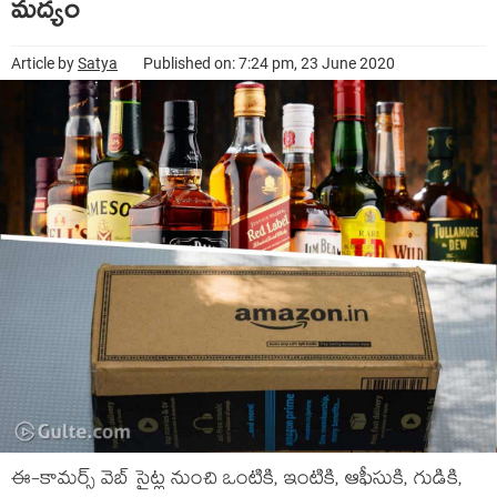
మద్యం
Article by
Satya
Published on: 7:24 pm, 23 June 2020
ఈ-కామర్స్ వెబ్ సైట్ల నుంచి ఒంటికి, ఇంటికి, ఆఫీసుకి, గుడికి,