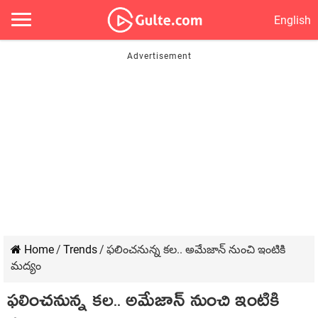
English
Home
/
Trends
/
ఫలించనున్న కల.. అమేజాన్‌ నుంచి ఇంటికి
మద్యం
ఫలించనున్న కల.. అమేజాన్‌ నుంచి ఇంటికి