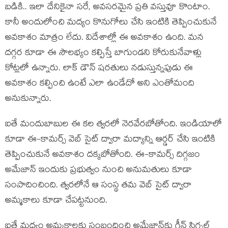
బడికి.. ఇలా దేనికైనా సరే, అవసరమైన ప్రతి వస్తువూ కొంటాం.
కానీ అందులోంచి మద్యం కొనుగోలు చేసి ఇంటికి తెప్పించుకునే
అవకాశం మాత్రం లేదు. విదేశాల్లో ఈ అవకాశం ఉంది. మన
దగ్గర కూడా ఈ సౌలభ్యం కల్పిస్తే బాగుండని కోరుకునేవాళ్లు
కోట్లలో ఉన్నారు. లాక్ డౌన్ షరతులు నడుస్తున్నపుడు ఈ
అవకాశం కల్పించి ఉంటే ఎలా ఉండేదో అని ఎంతోమంది
అనుకున్నారు.
ఐతే మందుబాబుల ఈ కల త్వరలో నెరవేరబోతోంది. ఇండియాలో
కూడా ఈ-కామర్స్ వెబ్ సైట్ ద్వారా మద్యాన్ని ఆర్డర్ చేసి ఇంటికి
తెప్పించుకునే అవకాశం దక్కబోతోంది. ఈ-కామర్స్ దిగ్గజం
అమేజాన్ ఇందుకు ప్రభుత్వం నుంచి అనుమతులు కూడా
సంపాదించింది. త్వరలోనే ఆ సంస్థ తమ వెబ్ సైట్ ద్వారా
అమ్మకాలు కూడా చేపట్టనుంది.
ఐతే మద్యం అమ్మకాలకు సంబంధించి అమేజాన్‌కు గ్రీన్ సిగ్నల్