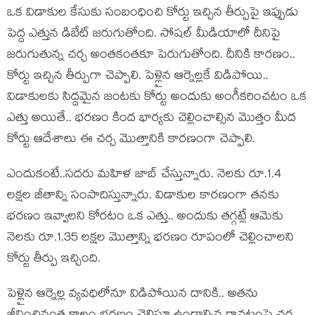
ఒక విడాకుల కేసుకు సంబంధించి కోర్టు ఇచ్చిన తీర్పుపై ఇప్పుడు
పెద్ద ఎత్తున డిబేట్ జరుగుతోంది. సోషల్ మీడియాలో దీనిపై
జరుగుతున్న చర్చ అంతకంతకూ పెరుగుతోంది. దీనికి కారణం..
కోర్టు ఇచ్చిన తీర్పుగా చెప్పాలి. పెళ్లైన ఆర్నెల్లకే విడిపోయి..
విడాకులకు సిద్దమైన జంటకు కోర్టు అందుకు అంగీకరించటం ఒక
ఎత్తు అయితే.. భరణం కింద భార్యకు చెల్లించాల్సిన మొత్తం మీద
కోర్టు ఆదేశాలు ఈ చర్చ మొత్తానికి కారణంగా చెప్పాలి.
ఎందుకంటే..సదరు మహిళ జాబ్ చేస్తున్నారు. నెలకు రూ.1.4
లక్షల జీతాన్ని సంపాదిస్తున్నారు. విడాకుల కారణంగా తనకు
భరణం ఇవ్వాలని కోరటం ఒక ఎత్తు.. అందుకు తగ్గట్లే ఆమెకు
నెలకు రూ.1.35 లక్షల మొత్తాన్ని భరణం రూపంలో చెల్లించాలని
కోర్టు తీర్పు ఇచ్చింది.
పెళ్లైన ఆర్నెల్ల వ్యవధిలోనూ విడిపోయిన దానికి.. అతను