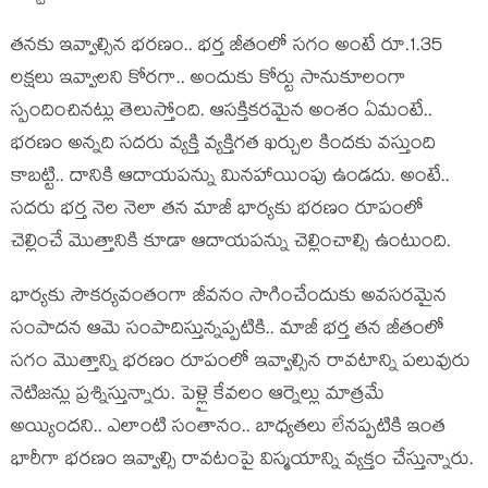
తనకు ఇవ్వాల్సిన భరణం.. భర్త జీతంలో సగం అంటే రూ.1.35
లక్షలు ఇవ్వాలని కోరగా.. అందుకు కోర్టు సానుకూలంగా
స్పందించినట్లు తెలుస్తోంది. ఆసక్తికరమైన అంశం ఏమంటే..
భరణం అన్నది సదరు వ్యక్తి వ్యక్తిగత ఖర్చుల కిందకు వస్తుంది
కాబట్టి.. దానికి ఆదాయపన్ను మినహాయింపు ఉండదు. అంటే..
సదరు భర్త నెల నెలా తన మాజీ భార్యకు భరణం రూపంలో
చెల్లించే మొత్తానికి కూడా ఆదాయపన్ను చెల్లించాల్సి ఉంటుంది.
భార్యకు సౌకర్యవంతంగా జీవనం సాగించేందుకు అవసరమైన
సంపాదన ఆమె సంపాదిస్తున్నప్పటికి.. మాజీ భర్త తన జీతంలో
సగం మొత్తాన్ని భరణం రూపంలో ఇవ్వాల్సిన రావటాన్ని పలువురు
నెటిజన్లు ప్రశ్నిస్తున్నారు. పెళ్లై కేవలం ఆర్నెల్లు మాత్రమే
అయ్యిందని.. ఎలాంటి సంతానం.. బాధ్యతలు లేనప్పటికి ఇంత
భారీగా భరణం ఇవ్వాల్సి రావటంపై విస్మయాన్ని వ్యక్తం చేస్తున్నారు.