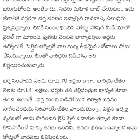
జీవించినంత కాలం భరణం చెల్లిస్తూ ఉండాల్సిన రావటంపై చర్చ
జరుగుతోంది. అంతేకాదు.. సదరు మహిళ జాబ్ చేయటం.. ఆమె
జీతానికి దగ్గరగా భర్త భరణం ఇవ్వాల్సిన రావటాన్ని పలువురు
ప్రశ్నిస్తున్నారు. దీనికి సంబంధించిన పోస్టు సోషల్ మీడియాలో
వైరల్ గా మారింది. ఫుణెకు చెందిన భార్యాభర్తలు ఇద్దరు
ఉద్యోగులే. పెళ్లైన ఆర్నెల్లకే వారి మధ్య తీవ్రమైన విభేదాలు చోటు
చేసుకున్నాయి. దీంతో వారిద్దరు విడిపోవాలని
నిర్ణయించుకున్నారు.
భర్త సంపాదన నెలకు రూ.2.79 లక్షలు కాగా.. భార్యకు జీతం
నెలకు రూ.1.41 లక్షలు. భర్తకు తన తల్లిదండ్రుల బాధ్యత కూడా
ఉంది. అయితే.. భర్త నుంచి విడిపోయిన తర్వాత జీవనం
సాగించేందుకు సరిపోయే జీతం పొందుతున్నా.. పెళ్లైన ఆర్నెల్ల
వ్యవధిలో తాను సాగించిన లైఫ్ స్టైల్ విడాకుల తర్వాత కూడా
కొనసాగించే హక్కు తనకు ఉందని.. తనకు భరణం ఇవ్వాలని ఆమె
కోర్టులో వాదనలు వినిపించింది.