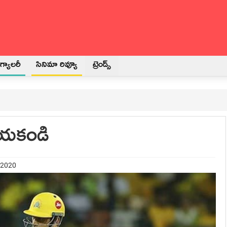
్యాలరీ
సినిమా రివ్యూ
ట్రెండ్స్
టేయకండి
 2020