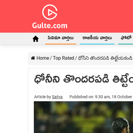
సినిమా వార్తలు
రాజకీయ వార్తలు
ఫోటో గ
Home
/
Top Rated
/
ధోనీని తొందరపడి తిట్టేయకండి
ధోనీని తొందరపడి తిట్
Article by
Satya
Published on: 9:30 am, 18 October