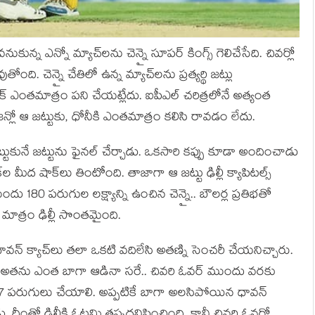
న ఎన్నో మ్యాచ్‌లను చెన్నై సూపర్ కింగ్స్ గెలిచేసేది. చివర్లో
ది. చెన్నై చేతిలో ఉన్న మ్యాచ్‌లను ప్రత్యర్థి జట్లు
జిక్ ఎంతమాత్రం పని చేయట్లేదు. ఐపీఎల్ చరిత్రలోనే అత్యంత
జన్లో ఆ జట్టుకు, ధోనీకి ఎంతమాత్రం కలిసి రావడం లేదు.
టుకునే జట్టును ఫైనల్ చేర్చాడు. ఒకసారి కప్పు కూడా అందించాడు
క్‌ల మీద షాక్‌లు తింటోంది. తాజాగా ఆ జట్టు ఢిల్లీ క్యాపిటల్స్
 180 పరుగుల లక్ష్యాన్ని ఉంచిన చెన్నై.. బౌలర్ల ప్రతిభతో
ాచ్ మాత్రం ఢిల్లీ సొంతమైంది.
న్ క్యాచ్‌లు తలా ఒకటి వదిలేసి అతణ్ని సెంచరీ చేయనిచ్చారు.
ి. అతను ఎంత బాగా ఆడినా సరే.. చివరి ఓవర్ ముందు వరకు
ర్లో 17 పరుగులు చేయాలి. అప్పటికే బాగా అలసిపోయిన ధావన్