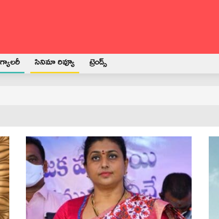
్యాలరీ
సినిమా రివ్యూ
ట్రెండ్స్