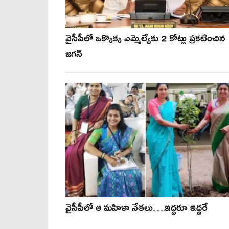
వైసీపీలో ఒక్కొక్క ఎమ్మెల్యేకు 2 కోట్లు ప్ర‌క‌టించిన
జ‌గ‌న్‌
వైసీపీలో ఆ మహిళా నేతలు….ఇద్దరూ ఇద్దరే