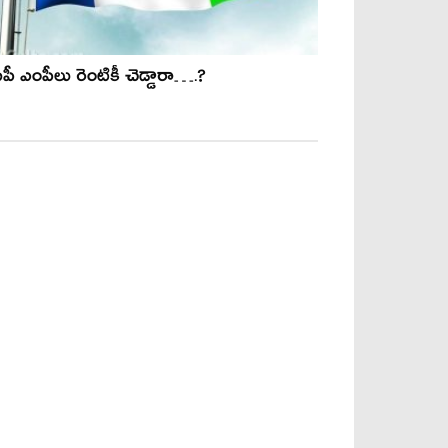
ీపీ ఎంపీలు రెంటికీ చెడ్డారా….?