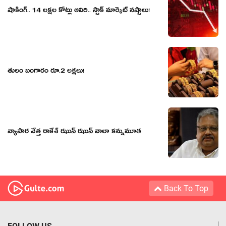
షాకింగ్‌.. 14 ల‌క్ష‌ల కోట్లు ఆవిరి.. స్టాక్ మార్కెట్ న‌ష్టాలు!
తులం బంగారం రూ.2 లక్షలు!
వ్యాపార వేత్త రాకేశ్ ఝున్ ఝున్ వాలా కన్నుమూత
Back To Top