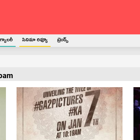
్యాలరీ
సినిమా రివ్యూ
ట్రెండ్స్
apam