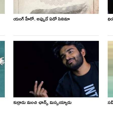
యంగ్ హీరో.. అప్పుడే ఏడో సినిమా
థియ
కుర్రాడు మంచి ఛాన్స్ మిస్సయ్యాడు
సమ