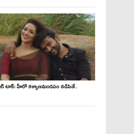
జర్ టాక్: హీరో కళ్యాణమండపం నడిపితే..