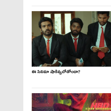
ఈ సినిమా షాకివ్వబోతోందా?