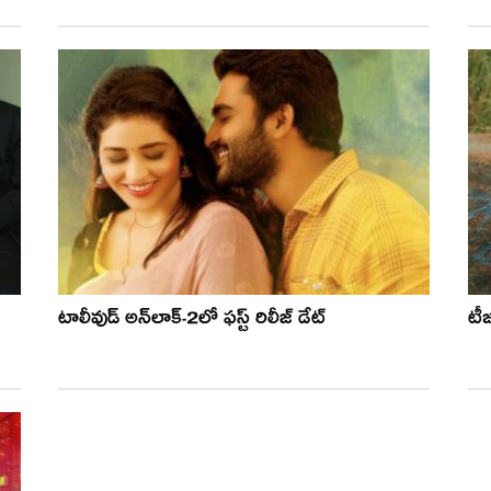
టాలీవుడ్ అన్‌లాక్-2లో ఫ‌స్ట్ రిలీజ్ డేట్
టీ