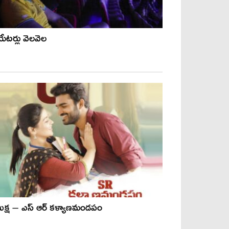
ేటర్లు వెలవెల
ీక్ష – ఎస్ ఆర్ కళ్యాణమండపం