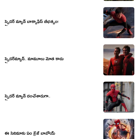
స్పైడ‌ర్ మ్యాన్ బాక్సాఫీస్ బీభత్సం!
స్పైడ‌ర్‌మ్యాన్.. మామూలు మోత కాదు
స్పైడర్ మ్యాన్ దంచేశాడుగా..
ఈ సినిమాకు ఏం క్రేజ్ బాబోయ్