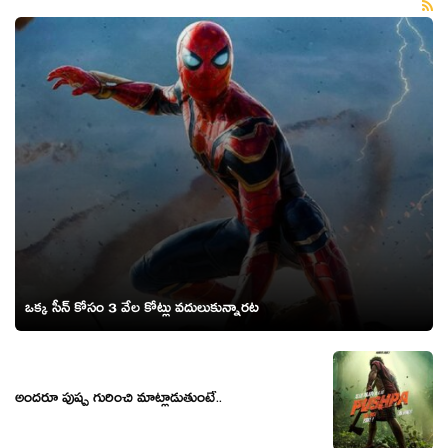
ఒక్క సీన్ కోసం 3 వేల కోట్లు వదులుకున్నారట
అంద‌రూ పుష్ప గురించి మాట్లాడుతుంటే..