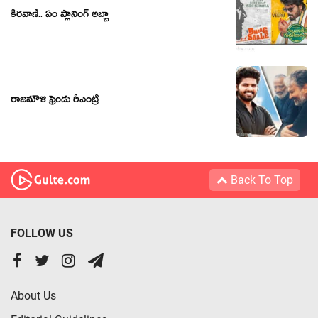
కీరవాణి.. ఏం ప్లానింగ్ అబ్బా
రాజమౌళి ఫ్రెండు రీఎంట్రీ
Back To Top
FOLLOW US
About Us