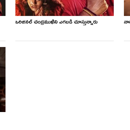
ఒరిజినల్ చంద్రముఖిని ఎగబడి చూస్తున్నారు
నాగ