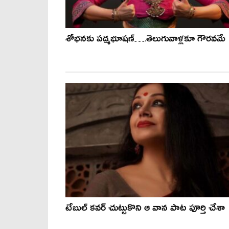
శోభనకు పద్మభూషణ్….తెలుగువాళ్లకూ గౌరవమే
టేబుల్ కవర్ చుట్టుకొని ఆ వాన పాట పూర్తి చేశా