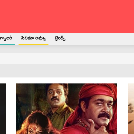
్యాలరీ
సినిమా రివ్యూ
ట్రెండ్స్