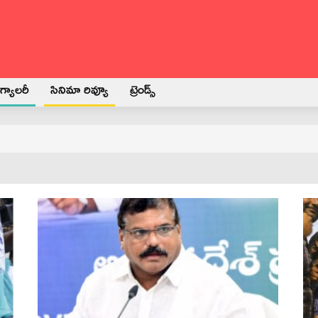
్యాలరీ
సినిమా రివ్యూ
ట్రెండ్స్