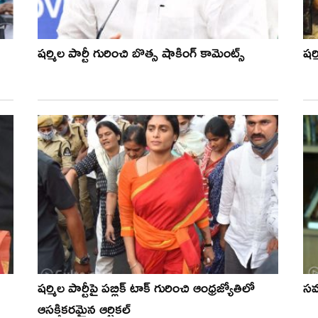
షర్మిల పార్టీ గురించి బొత్స షాకింగ్ కామెంట్స్
షర
షర్మిల పార్టీపై పబ్లిక్ టాక్ గురించి ఆంధ్రజ్యోతిలో
సమ
ఆసక్తికరమైన ఆర్టికల్