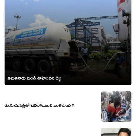
తమిళనాడు నుండి ఊహించని దెబ్బ
రుయాసుపత్రిలో చనిపోయింది ఎంతమంది ?