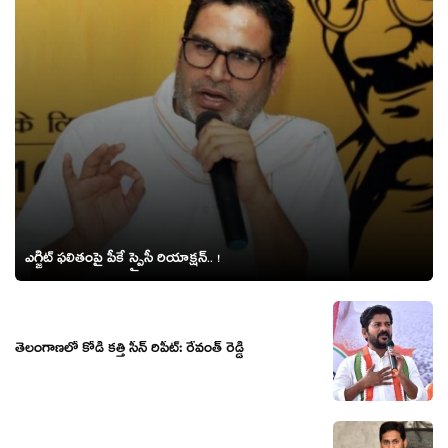
ఎగ్జిట్ ఫ‌లితంపై పీకే స్పైసీ రియాక్ష‌న్.. !
తెలంగాణలో కోడి కత్తి సీన్ రిపీట్: రేవంత్ రెడ్డి