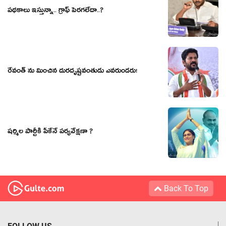
ప‌థ‌కాలు ఇస్తున్నా.. గ్రాఫ్ పెర‌గలేదా..?
రేవంత్ ను మించిన దుర‌దృష్ట‌వంతుడు ఎవ‌రుండ‌రు!
షర్మిల పార్టీకి పీకేనే పర్యవేక్షణా ?
Back To Top