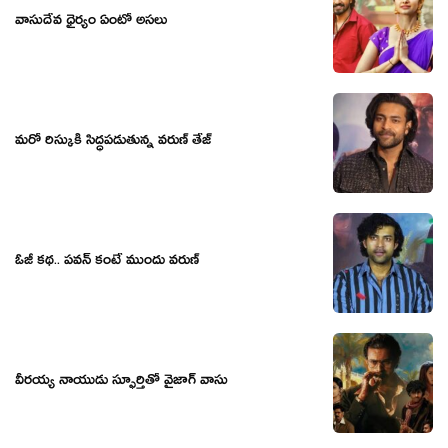
వాసుదేవ ధైర్యం ఏంటో అసలు
మరో రిస్కుకి సిద్ధపడుతున్న వరుణ్ తేజ్
ఓజీ కథ.. పవన్ కంటే ముందు వరుణ్
వీరయ్య నాయుడు స్ఫూర్తితో వైజాగ్ వాసు