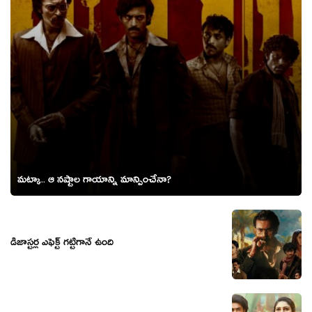
మట్కా.. ఆ నష్టాల గాయాన్ని మాన్పించేనా?
డిజాస్టర్ల ఎఫెక్ట్ గ‌ట్టిగానే ఉంది