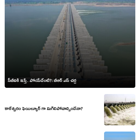
సీబీఐకి ఇస్తే.. పోయేదేంటి?: బీఆర్ ఎస్ చర్చ
కాళేశ్వరం ఫెయిల్యూర్ గా మిగిలిపోవాల్సిందేనా?