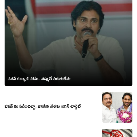
ప‌వ‌న్ కల్యాణ్ హామీ.. న‌మ్మితే తిరుగులేదు!
ప‌వ‌న్ ను ఓడించ‌బ్బా: జ‌న‌సేన నేత‌కు జ‌గ‌న్ టార్గెట్‌