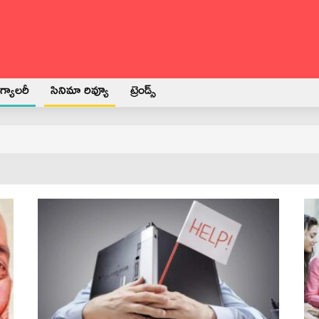
్యాలరీ
సినిమా రివ్యూ
ట్రెండ్స్