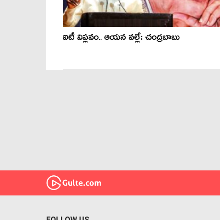
ఐటీ విప్ల‌వం.. ఆయ‌న వ‌ల్లే: చంద్ర‌బాబు
FOLLOW US