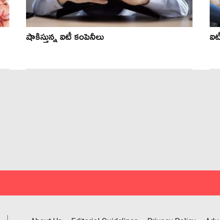
షాకిస్తున్న ఐటీ కంపెనీలు
ఐట