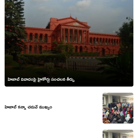
హిజాబ్ వివాదంపై హైకోర్టు సంచలన తీర్పు
హిజాబ్ కన్నా చదువే ముఖ్యం