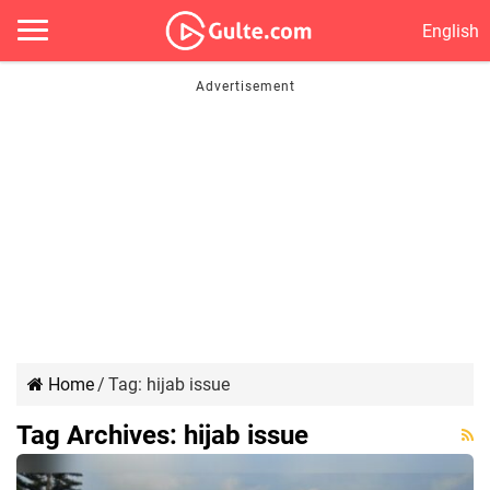
English
Home
/
Tag:
hijab issue
Tag Archives:
hijab issue