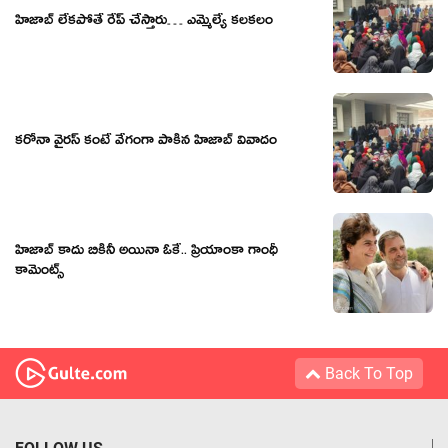
హిజాబ్ లేక‌పోతే రేప్ చేస్తారు… ఎమ్మెల్యే క‌ల‌క‌లం
కరోనా వైరస్ కంటే వేగంగా పాకిన హిజాబ్ వివాదం
హిజాబ్ కాదు బికినీ అయినా ఓకే.. ప్రియాంకా గాంధీ
కామెంట్స్
Back To Top