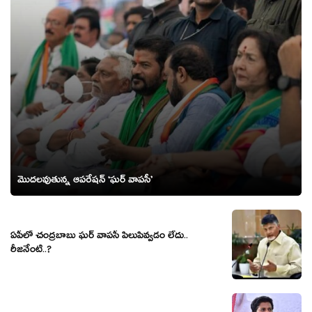
మొదలవుతున్న ఆపరేషన్ ‘ఘర్ వాపసీ’
ఏపీలో చంద్ర‌బాబు ఘ‌ర్ వాప‌సీ పిలుపివ్వ‌డం లేదు..
రీజ‌నేంటి..?