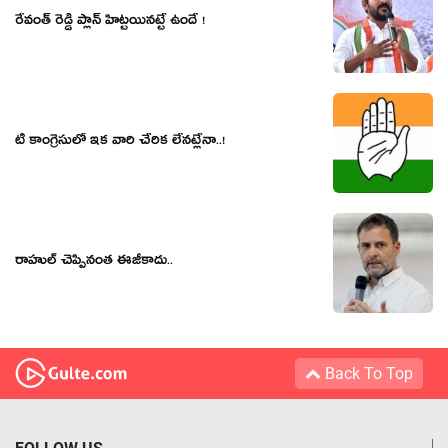
రేవంత్ రెడ్డి ప్లాన్ హిట్టయినట్టే ఉందే !
టీ కాంగ్రెసులో ఇక వారి చేరిక లేన‌ట్లేనా..!
రాహుల్ చెప్పినంత ఈజీకాదు..
Back To Top