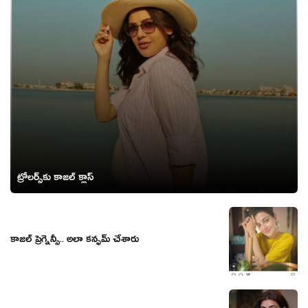
ట్రోలర్స్‌కు కాజల్ క్లాస్
కాజల్ ప్రెగ్నెన్సీ.. అలా కన్ఫమ్ చేశారు