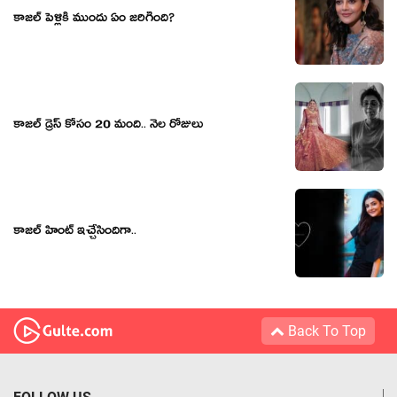
కాజల్‌ పెళ్లికి ముందు ఏం జరిగింది?
కాజల్ డ్రెస్ కోసం 20 మంది.. నెల రోజులు
కాజ‌ల్ హింట్ ఇచ్చేసిందిగా..
Back To Top