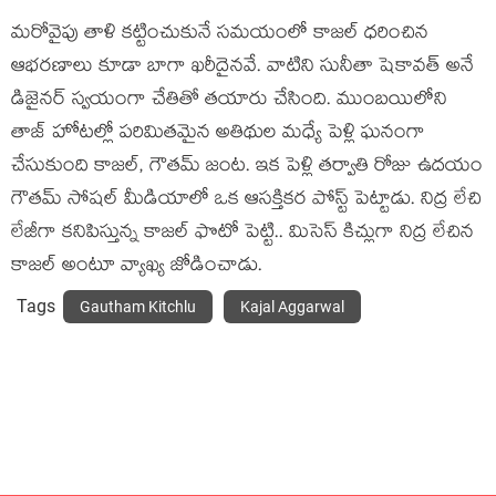
మరోవైపు తాళి కట్టించుకునే సమయంలో కాజల్ ధరించిన
ఆభరణాలు కూడా బాగా ఖరీదైనవే. వాటిని సునీతా షెకావత్ అనే
డిజైనర్ స్వయంగా చేతితో తయారు చేసింది. ముంబయిలోని
తాజ్ హోటల్లో పరిమితమైన అతిథుల మధ్యే పెళ్లి ఘనంగా
చేసుకుంది కాజల్, గౌతమ్ జంట. ఇక పెళ్లి తర్వాతి రోజు ఉదయం
గౌతమ్ సోషల్ మీడియాలో ఒక ఆసక్తికర పోస్ట్ పెట్టాడు. నిద్ర లేచి
లేజీగా కనిపిస్తున్న కాజల్ ఫొటో పెట్టి.. మిసెస్ కిచ్లుగా నిద్ర లేచిన
కాజల్ అంటూ వ్యాఖ్య జోడించాడు.
Tags
Gautham Kitchlu
Kajal Aggarwal