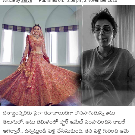
Article by
Satya
Published on: 12:58 pm, 2 November 2020
దశాబ్దంన్నరకు పైగా కథానాయికగా కొనసాగుతున్న ఇటు
తెలుగులో, అటు తమిళంలో స్టార్ ఇమేజ్ సంపాదించిన కాజల్
అగర్వాల్.. ఉన్నట్లుండి పెళ్లి చేసేసుకుంది. తన పెళ్లి గురించి ఆమె