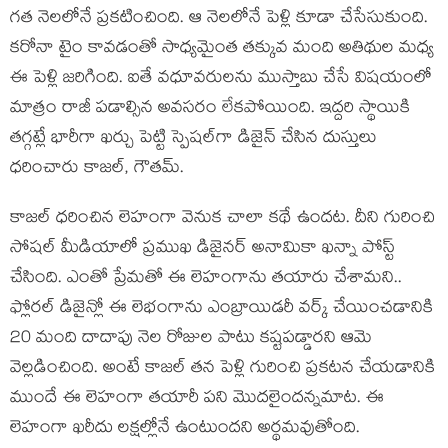
గత నెలలోనే ప్రకటించింది. ఆ నెలలోనే పెళ్లి కూడా చేసేసుకుంది.
కరోనా టైం కావడంతో సాధ్యమైంత తక్కువ మంది అతిథుల మధ్య
ఈ పెళ్లి జరిగింది. ఐతే వధూవరులను ముస్తాబు చేసే విషయంలో
మాత్రం రాజీ పడాల్సిన అవసరం లేకపోయింది. ఇద్దరి స్థాయికి
తగ్గట్లే భారీగా ఖర్చు పెట్టి స్పెషల్‌గా డిజైన్ చేసిన దుస్తులు
ధరించారు కాజల్, గౌతమ్.
కాజల్ ధరించిన లెహంగా వెనుక చాలా కథే ఉందట. దీని గురించి
సోషల్ మీడియాలో ప్రముఖ డిజైనర్ అనామికా ఖన్నా పోస్ట్
చేసింది. ఎంతో ప్రేమతో ఈ లెహంగాను తయారు చేశామని..
ఫ్లోరల్ డిజైన్లో ఈ లెభంగాను ఎంబ్రాయిడరీ వర్క్ చేయించడానికి
20 మంది దాదాపు నెల రోజుల పాటు కష్టపడ్డారని ఆమె
వెల్లడించింది. అంటే కాజల్ తన పెళ్లి గురించి ప్రకటన చేయడానికి
ముందే ఈ లెహంగా తయారీ పని మొదలైందన్నమాట. ఈ
లెహంగా ఖరీదు లక్షల్లోనే ఉంటుందని అర్థమవుతోంది.