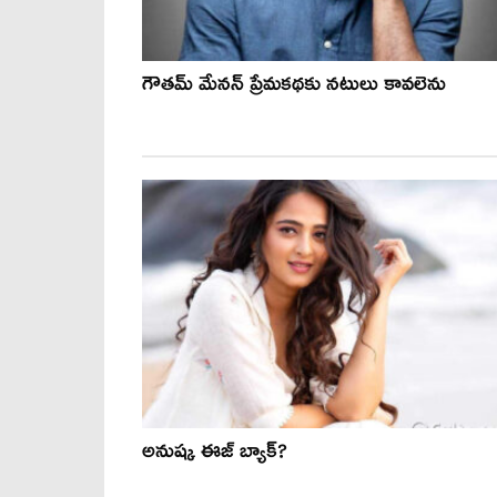
గౌతమ్ మేనన్ ప్రేమకథకు నటులు కావలెను
అనుష్క ఈజ్ బ్యాక్?