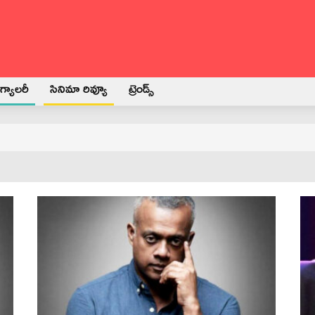
్యాలరీ
సినిమా రివ్యూ
ట్రెండ్స్