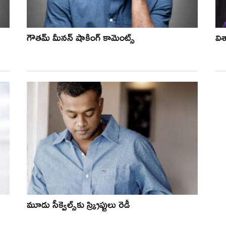
గౌతమ్ మీనన్ షాకింగ్ కామెంట్స్
వి
మూడు సీక్వెల్స్‌కు స్క్రిప్టులు రెడీ