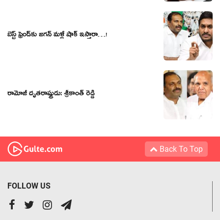
బెస్ట్ ఫ్రెండ్‌కు జ‌గ‌న్ మ‌ళ్లీ షాక్ ఇస్తారా…!
రామోజీ దృతరాష్ట్రుడు: శ్రీకాంత్ రెడ్డి
Back To Top
FOLLOW US