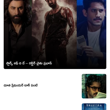
స్టార్స్ అఫ్ ది డే – రన్బీర్ చైతు ప్రభాస్
దూత ప్రీమియర్ టాక్ ఏంటి