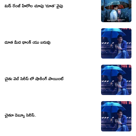
మిడ్ రేంజ్ హీరోల చూపు ‘దూత’ వైపు
దూత మీద థాంక్ యు బరువు
చైతు వెబ్ సిరీస్ లో షాకింగ్ పాయింట్
చైతూ డెబ్యూ సిరీస్..