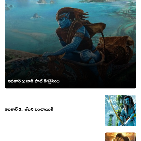
అవతార్ 2 జాక్ పాట్ కొట్టేసింది
అవతార్-2.. తేలని పంచాయితీ