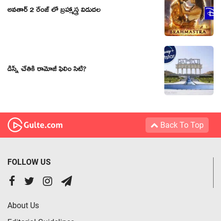
అవతార్ 2 రేంజ్ లో బ్రహ్మాస్త్ర విడుదల
డిస్నీ చేతికి రామోజీ ఫిలిం సిటీ?
Back To Top
FOLLOW US
About Us