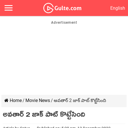
English
Home
/
Movie News
/
అవతార్ 2 జాక్ పాట్ కొట్టేసింది
అవతార్ 2 జాక్ పాట్ కొట్టేసింది