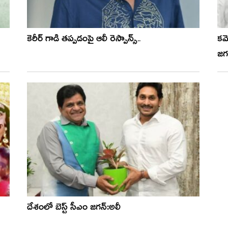
కెరీర్ గాడి తప్పడంపై ఆలీ రెస్పాన్స్..
కమ
జగ
దేశంలో బెస్ట్ సీఎం జగన్:అలీ