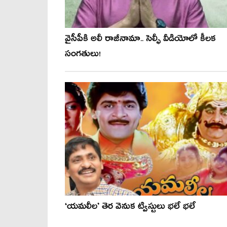
వైసీపీకి అలీ రాజీనామా.. సెల్ఫీ వీడియోలో కీల‌క
సంగ‌తులు!
‘యమలీల’ తెర వెనుక ట్విస్టులు భలే భలే