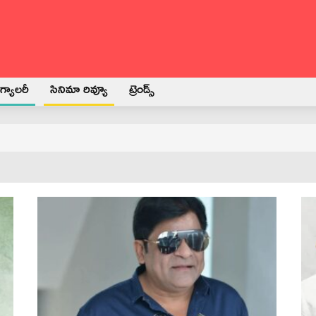
్యాలరీ
సినిమా రివ్యూ
ట్రెండ్స్