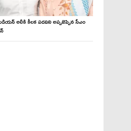
ెడియన్ అలీకి కీలక పదవిని అప్పజెప్పిన సీఎం
న్