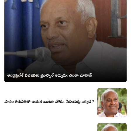
ఆంధ్రప్రదేశ్‌ విభజనకు వైఎస్సారే ఆద్యుడు: చింతా మోహన్
పాపం తిరుప‌తిలో ఆయ‌న ఒంట‌రి పోరు.. సీనియ‌ర్లు ఎక్క‌డ ?