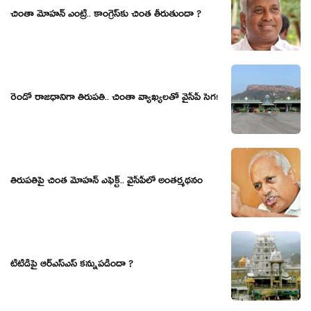
చింతా మోహ‌న్ ఎంట్రీ.. కాంగ్రెస్‌కు చింత తీరుతుందా ?
రెండో రాజ‌ధానిగా తిరుప‌తి.. చింతా వ్యాఖ్య‌ల‌తో వైసీపీ సెగ‌!
తిరుప‌తిపై చింత మోహ‌న్ ఎఫెక్ట్‌.. వైసీపీలో అంత‌ర్మ‌థ‌నం
టీటీడీపై ఆర్ఎస్ఎస్ కన్నుపడిందా ?