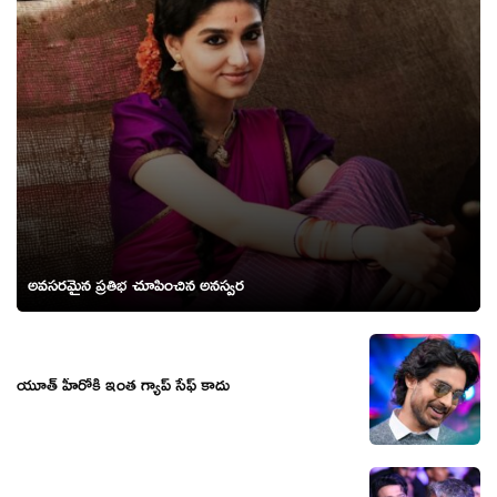
అవసరమైన ప్రతిభ చూపించిన అనస్వర
యూత్ హీరోకి ఇంత గ్యాప్ సేఫ్ కాదు