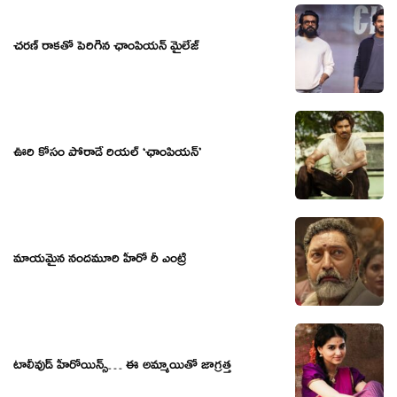
చరణ్ రాకతో పెరిగిన ఛాంపియన్ మైలేజ్
ఊరి కోసం పోరాడే రియల్ ‘ఛాంపియన్’
మాయమైన నందమూరి హీరో రీ ఎంట్రీ
టాలీవుడ్ హీరోయిన్స్… ఈ అమ్మాయితో జాగ్రత్త