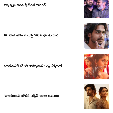
జక్కన్నపై ఇంత ప్రేమేంటి డార్లింగ్
ఈ ఛాలెంజ్‌ను జయిస్తే రోషన్‌ ఛాంపియనే
ఛాంపియన్ లో ఈ అమ్మాయిని గుర్తు పట్టారా?
‘ఛాంపియన్’ జోడికి సక్సెస్ చాలా అవసరం