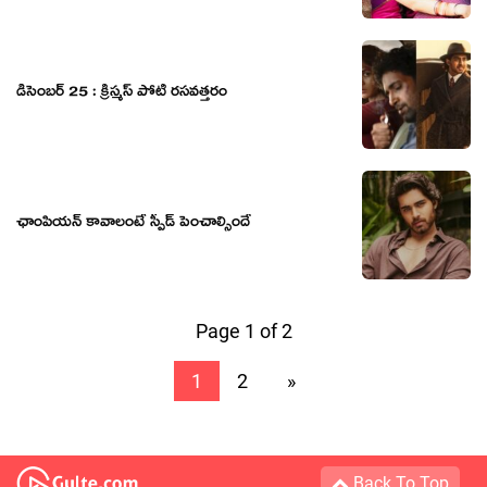
డిసెంబర్ 25 : క్రిస్మస్ పోటీ రసవత్తరం
ఛాంపియన్ కావాలంటే స్పీడ్ పెంచాల్సిందే
Page 1 of 2
1
2
»
Back To Top