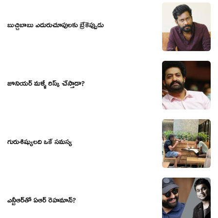
బుచ్చిబాబు ఎదురుచూపులకు బ్రేకెప్పుడు
జూనియర్ మళ్ళీ రిస్క్ చేస్తాడా?
గురుశిష్యులది ఒకే సమస్య
ఎన్టీఆర్‌తో ఏఆర్ రెహమాన్?