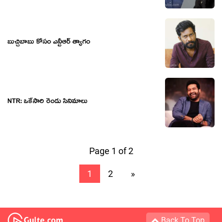
బుచ్చిబాబు కోసం ఎన్టీఆర్ త్యాగం
NTR: ఒకేసారి రెండు సినిమాలు
Page 1 of 2
1
2
»
Back To Top