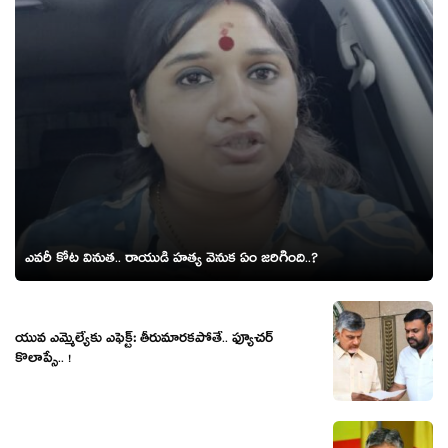
ఎవ‌రీ కోట వినుత‌.. రాయుడి హ‌త్య వెనుక ఏం జ‌రిగింది..?
యువ ఎమ్మెల్యేకు ఎఫెక్ట్‌: తీరుమార‌క‌పోతే.. ఫ్యూచ‌ర్
కొలాప్సే.. !