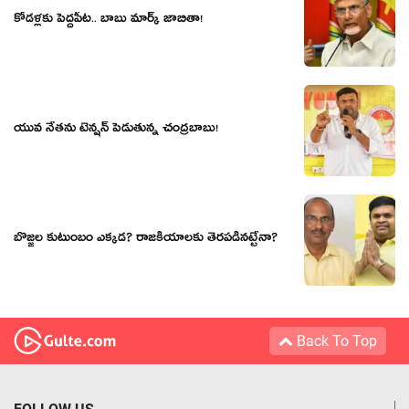
కోడ‌ళ్ల‌కు పెద్ద‌పీట‌.. బాబు మార్క్ జాబితా!
యువ నేత‌ను టెన్ష‌న్ పెడుతున్న చంద్ర‌బాబు!
బొజ్జ‌ల కుటుంబం ఎక్క‌డ‌? రాజ‌కీయాల‌కు తెర‌ప‌డిన‌ట్టేనా?
Back To Top