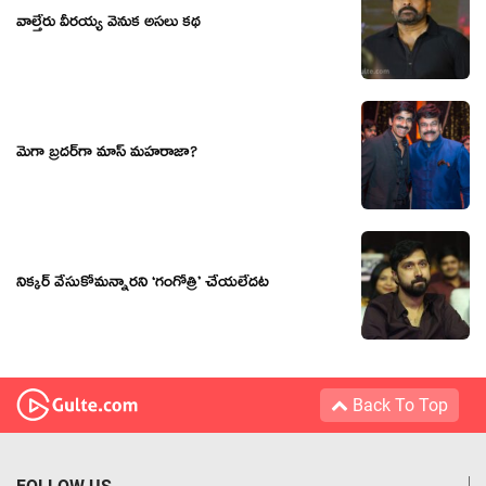
వాల్తేరు వీరయ్య వెనుక అసలు కథ
మెగా బ్రదర్‌‌గా మాస్ మహరాజా?
నిక్కర్ వేసుకోమన్నారని ‘గంగోత్రి’ చేయలేదట
Back To Top