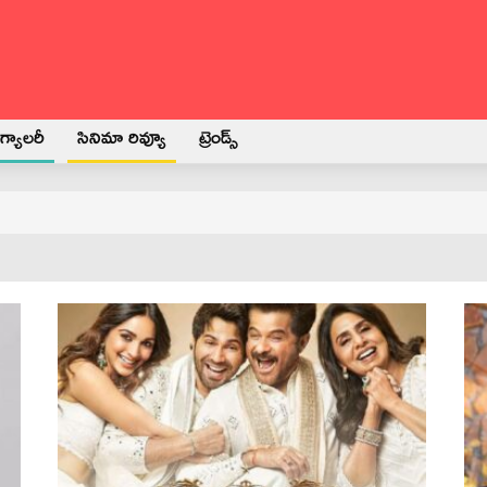
్యాలరీ
సినిమా రివ్యూ
ట్రెండ్స్