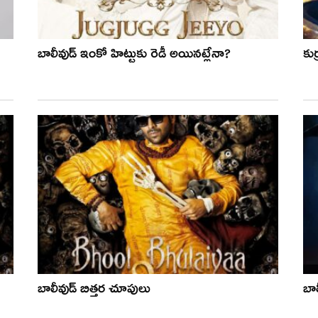
బాలీవుడ్ ఇంకో హిట్టుకు రెడీ అయిన‌ట్లేనా?
కుర
బాలీవుడ్ బిత్తర చూపులు
బాల