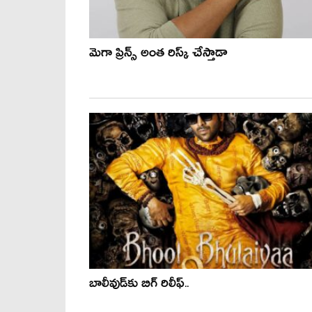
మెగా ప్రిన్స్ అంత రిస్క్ చేస్తాడా
బాలీవుడ్‌కు బిగ్ రిలీఫ్..