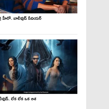
్ర హీరో.. బాలీవుడ్ సేవియర్
ీవుడ్‌.. లేక లేక ఒక ఆశ‌