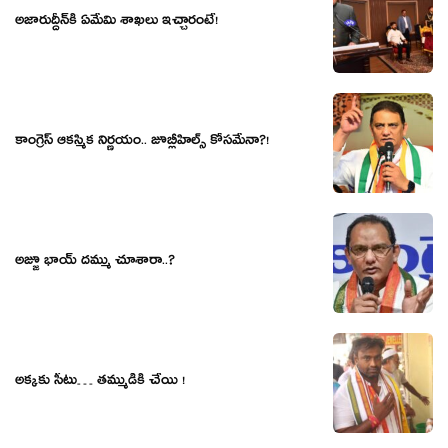
అజారుద్దీన్‌కి ఏమేమి శాఖలు ఇచ్చారంటే!
కాంగ్రెస్ ఆక‌స్మిక నిర్ణ‌యం.. జూబ్లీహిల్స్ కోసమేనా?!
అజ్జూ భాయ్ దమ్ము చూశారా..?
అక్కకు సీటు… తమ్ముడికి చేయి !