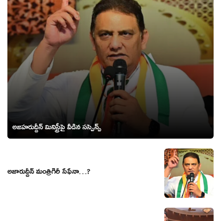
అజహరుద్దీన్ మినిస్ట్రీపై వీడిన సస్పెన్స్
అజారుద్దీన్ మంత్రిగిరీ సేఫేనా…?