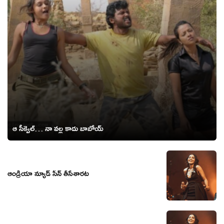
ఆ సీక్వెల్… నా వల్ల కాదు బాబోయ్
ఆండ్రియా న్యూడ్ సీన్ తీసేశార‌ట‌