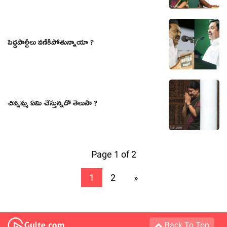
పెద్దపార్టీలు వణికిపోతున్నాయా ?
చిన్నమ్మ ఏమి చేస్తున్నదో తెలుసా ?
Page 1 of 2
1
2
»
Back To Top