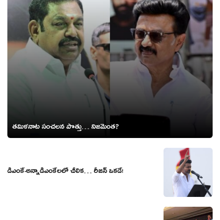
తమిళనాట సంచలన పొత్తు… నిజమెంత?
డీఎంకే-అన్నాడీఎంకేల‌లో చీలిక‌… రీజన్ ఒకడే!