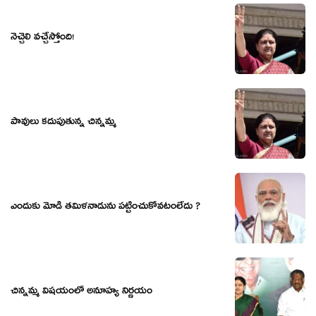
నెచ్చెలి వ‌చ్చేస్తోంది!
పావులు కదుపుతున్న చిన్నమ్మ
ఎందుకు మోడి తమిళనాడును పట్టించుకోవటంలేదు ?
చిన్నమ్మ విషయంలో అనూహ్య నిర్ణయం