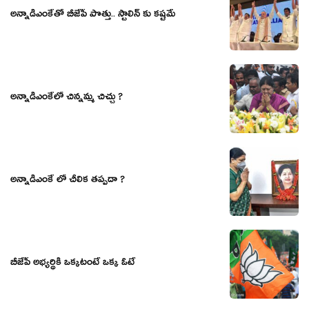
అన్నాడీఎంకేతో బీజేపీ పొత్తు.. స్టాలిన్ కు కష్టమే
అన్నాడీఎంకేలో చిన్నమ్మ చిచ్చు ?
అన్నాడీఎంకే లో చీలిక తప్పదా ?
బీజేపీ అభ్యర్థికి ఒక్కటంటే ఒక్క ఓటే