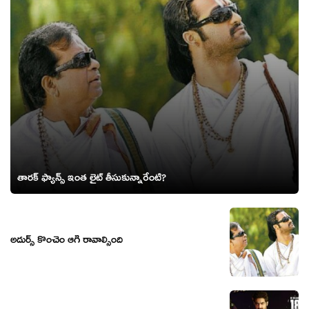
తారక్ ఫ్యాన్స్ ఇంత లైట్ తీసుకున్నారేంటి?
అదుర్స్ కొంచెం ఆగి రావాల్సింది