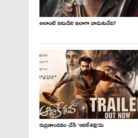
అలాంటి నటుడిని ఇలాగా వాడుకునేది?
రుద్రతాండవం చేసే ‘ఆదికేశవు’డు