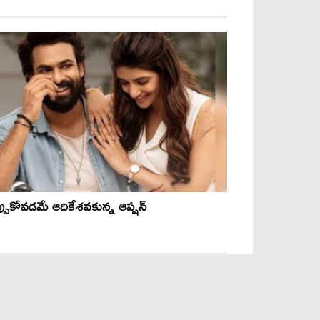
్పుకోవడమే ఆదికేశవకున్న ఆప్షన్