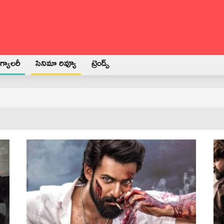
్యాలరీ
సినిమా రివ్యూ
ట్రెండ్స్