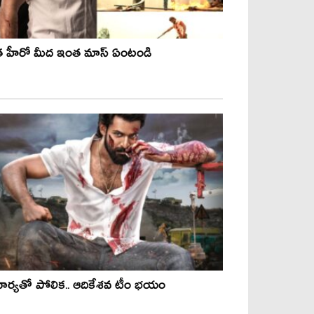
త హీరో మీద ఇంత మాస్ ఏంటండి
ార్య‌తో పోలిక‌.. ఆదికేశ‌వ టీం భ‌యం