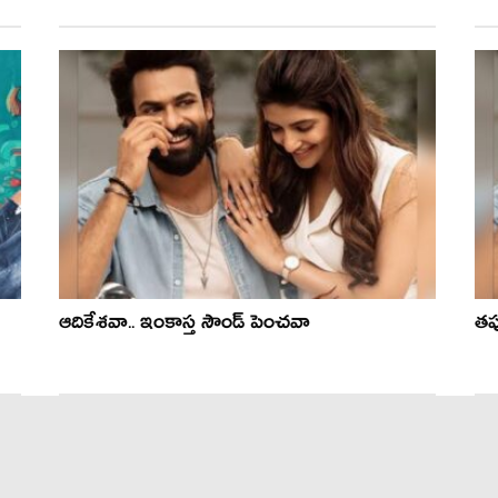
ఆదికేశవా.. ఇంకాస్త సౌండ్ పెంచవా
తప