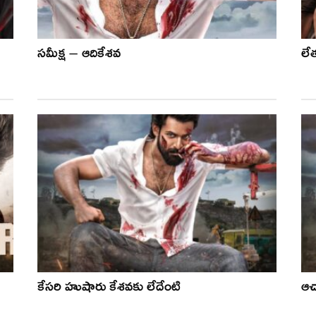
సమీక్ష – ఆదికేశవ
లే
కేసరి హుషారు కేశవకు లేదేంటి
ఆచ