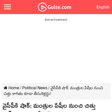
English
Home
/
Political News
/
వైసీపీకి షాక్‌: మంత్రుల పేషీల నుంచి
చిత్తు కాగితం కూడా తీసుకెళ్ల‌ద్దు!
వైసీపీకి షాక్‌: మంత్రుల పేషీల నుంచి చిత్తు