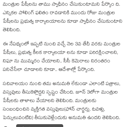
మంత్రుల పేషీల‌ను తాము స్వాధీనం చేసుకుంటామ‌ని పేర్కొం ది.
ఎన్నిక‌ల పోలింగ్ ఫ‌లితం రావ‌డానికి ముందు రోజు మంత్రుల
పేషీల‌ను ప్ర‌భుత్వ కార్యాల‌యాల‌ను కూడా స్వాధీనం చేసుకుంటాని
తెలిపింది.
ఈ నేప‌థ్యంలో ఇప్ప‌టి నుంచి వ‌చ్చే నెల 3వ తేదీ వ‌ర‌కు మంత్రుల
పేషీలు, ప్ర‌భుత్వ కీల‌క కార్యాల‌యా ల‌ను కూడా ప‌రిర‌క్షించాల‌ని,
నిఘా ను ముమ్మ‌రం చేయాల‌ని.. సీసీ కెమెరాలు నిరంత‌రం
ప‌నిచేసేలా చూడాల‌ని కూడా.. ఆదేశాల్లో పేర్కొంది.
సచివాలయం నుంచి తమ అనుమతి లేకుండా ఎలాంటి పత్రాలు,
వస్తువులు తీసుకెళ్లొద్దని స్పష్టం చేసింది. జూన్ 3లోగా మంత్రుల
పేషీలకు తాళాలు వేయాల‌ని తెలిపింది. మంత్రుల‌కు
సంబంధించిన వ్య‌క్తిగ‌త వ‌స్తువులు(ఫోన్ చార్జ‌ర్లు, ట‌వ‌ళ్లు,
పెన్నులువంటివి) తీసుకువెళ్లేందుకు అనుమ‌తి ఉంద‌ని తెలిపింది.