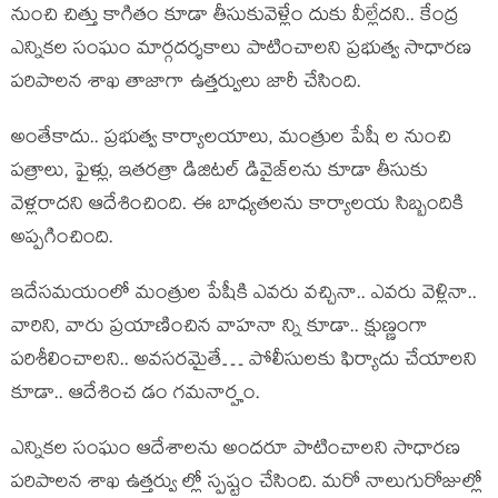
నుంచి చిత్తు కాగితం కూడా తీసుకువెళ్లేం దుకు వీల్లేద‌ని.. కేంద్ర
ఎన్నిక‌ల సంఘం మార్గ‌ద‌ర్శ‌కాలు పాటించాల‌ని ప్ర‌భుత్వ సాధార‌ణ
ప‌రిపాల‌న శాఖ తాజాగా ఉత్త‌ర్వులు జారీ చేసింది.
అంతేకాదు.. ప్ర‌భుత్వ కార్యాల‌యాలు, మంత్రుల పేషీ ల నుంచి
ప‌త్రాలు, ఫైళ్లు, ఇత‌ర‌త్రా డిజిట‌ల్ డివైజ్‌ల‌ను కూడా తీసుకు
వెళ్ల‌రాద‌ని ఆదేశించింది. ఈ బాధ్య‌త‌ల‌ను కార్యాల‌య సిబ్బందికి
అప్ప‌గించింది.
ఇదేస‌మ‌యంలో మంత్రుల పేషీకి ఎవ‌రు వ‌చ్చినా.. ఎవ‌రు వెళ్లినా..
వారిని, వారు ప్ర‌యాణించిన వాహ‌నా న్ని కూడా.. క్షుణ్ణంగా
ప‌రిశీలించాల‌ని.. అవ‌స‌ర‌మైతే… పోలీసుల‌కు ఫిర్యాదు చేయాల‌ని
కూడా.. ఆదేశించ డం గ‌మ‌నార్హం.
ఎన్నిక‌ల సంఘం ఆదేశాల‌ను అంద‌రూ పాటించాల‌ని సాధార‌ణ
ప‌రిపాల‌న శాఖ ఉత్త‌ర్వు ల్లో స్ప‌ష్టం చేసింది. మ‌రో నాలుగురోజుల్లో