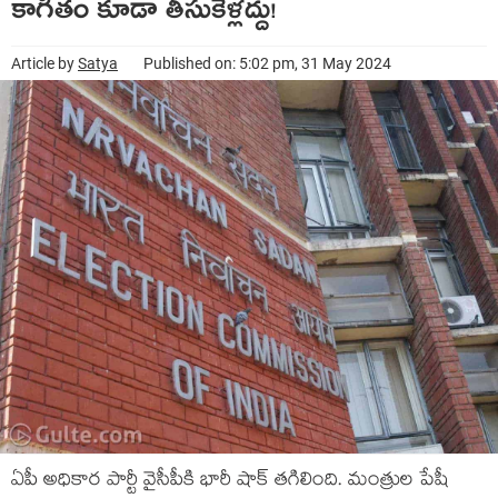
కాగితం కూడా తీసుకెళ్ల‌ద్దు!
Article by
Satya
Published on: 5:02 pm, 31 May 2024
ఏపీ అధికార పార్టీ వైసీపీకి భారీ షాక్ త‌గిలింది. మంత్రుల పేషీ