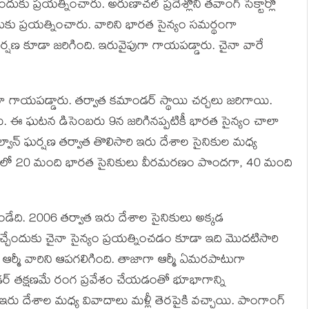
కు ప్రయత్నించారు. అరుణాచల్ ప్రదేశ్లోని తవాంగ్ సెక్టార్లో
ుకు ప్రయత్నించారు. వారిని భారత సైన్యం సమర్థంగా
్షణ కూడా జరిగింది. ఇరువైపుగా గాయపడ్డారు. చైనా వారే
వగా గాయపడ్డారు. తర్వాత కమాండర్ స్థాయి చర్చలు జరిగాయి.
గారు. ఈ ఘటన డిసెంబరు 9న జరిగినప్పటికీ భారత సైన్యం చాలా
వాన్ ఘర్షణ తర్వాత తొలిసారి ఇరు దేశాల సైనికుల మధ్య
 ఘర్షణలో 20 మంది భారత సైనికులు వీరమరణం పొందగా, 40 మంది
 ఉండేది. 2006 తర్వాత ఇరు దేశాల సైనికులు అక్కడ
చేందుకు చైనా సైన్యం ప్రయత్నించడం కూడా ఇది మొదటిసారి
్ ఆర్మీ వారిని ఆపగలిగింది. తాజాగా ఆర్మీ ఏమరపాటుగా
ండర్ తక్షణమే రంగ ప్రవేశం చేయడంతో భూభాగాన్ని
ఇరు దేశాల మధ్య వివాదాలు మళ్లీ తెరపైకి వచ్చాయి. పాంగాంగ్