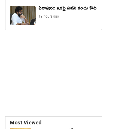
పిఠాపురం ఇకపై పవన్ కంచు కోట
19 hours ago
Most Viewed