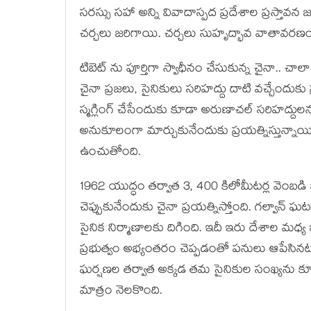
సరస్సు సహా అన్ని వివాదాస్పద ప్రదేశాల ప్రస్తావ
చర్చలు జరిగాయి. చర్చలు సుహృద్భావ వాతావరణం
టిబెట్ ను పూర్తిగా స్వాధీనం చేసుకున్న చైనా.. చా
చైనా ప్రజలు, సైనికులు సరిహద్దు దాటి వచ్చేందుకు
స్మగ్లింగ్ చేసేందుకు కూడా అరుణాచల్ సరిహద్దు
అనుకూలంగా మార్చుకునేందుకు ప్రయత్నిస్తున్నాయ
ఉంచుతోంది.
1962 యుద్ధం తర్వాత 3, 400 కిలోమీటర్ల వెంబడి
చెప్పుకునేందుకు చైనా ప్రయత్నిస్తోంది. గల్వాన్ 
సైనిక నిర్మాణాలకు దిగింది. ఇదీ ఇరు దేశాల మధ్య
ప్రభుత్వం అభ్యంతరం చెప్పడంతో పనులు ఆపేసినట్ల
ఘర్షణల తర్వాత అక్కడ తమ సైనికుల సంఖ్యను కూడ
మాత్రం నెలకొంది.