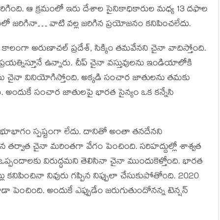
న జరిగింది. ఆ క్రమంలో ఇరు దేశాల సైనికాధికారుల మధ్య 13 దఫాల
లో జరిగినా… వాటి వల్ల జరిగిన ప్రయోజనం కనిపించలేదు.
లా కాలంగా అరుణాచల్ ప్రదేశ్, సిక్కిం తమవేనని చైనా వాదిస్తోంది.
 ప్రయత్నిస్తూనే ఉన్నారు. చీప్ చైనా వస్తువులను ఇండియాలోకి
లను చైనా వినియోగిస్తోంది. అక్కడి సంచార జాతులను తమకు
ి. అందుకే సంచార జాతులపై భారత సైన్యం ఒక కన్నేసి
 భూభాగం స్పష్టంగా లేదు. దానితో అంతా తనదేనని
ఘటన తర్వాత చైనా మరింతగా వేగం పెంచింది. సరిహద్దుల్లో శాశ్వత
 ఒప్పందాలకు విరుద్ధమని తెలిసినా చైనా ముందుకెళ్తోంది. భారత
ు కనిపించినా నివురు గప్పిన నిప్పులా చేసుకుపోతోంది. 2020
ా పెంచింది. అందుకే ఎప్పుడేం జరుగుతుందోనన్న టెన్షన్