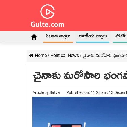
సినిమా వార్తలు
రాజకీయ వార్తలు
ఫోటో గ
Home
/
Political News
/
చైనాకు మరోసారి భంగపా
చైనాకు మరోసారి భంగ
Article by
Satya
Published on: 11:28 am, 13 Decem