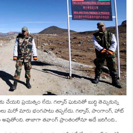
కు చేయని ప్రయత్నం లేదు. గల్వాన్ ఘటనతో బుద్ధి తెచ్చుకున్న
ికులు మరో మారు భంగపాటు తప్పలేదు. గల్వాన్, పాంగాంగ్, హాట్
చేయి అవుతోంది. తాజాగా తవాంగ్ ప్రాంతంలోనూ అదే జరిగింది..