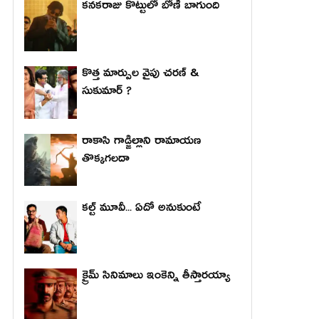
కనకరాజు కొట్టులో బోణీ బాగుంది
కొత్త మార్పుల వైపు చరణ్ &
సుకుమార్ ?
రాకాసి గాడ్జిల్లాని రామాయణ
తొక్కగలదా
కల్ట్ మూవీ... ఏదో అనుకుంటే
క్రైమ్ సినిమాలు ఇంకెన్ని తీస్తారయ్యా