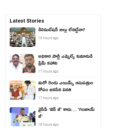
Latest Stories
డీలిమిటేషన్ బిల్లు లేన‌ట్టేనా?
16 hours ago
అధికార పార్టీ ఎమ్మెల్యే కుమారుడి
ప్రేమ్ కహాని
17 hours ago
మరో రెండు ఎయిమ్స్ ఆసుపత్రుల
కోసం జనసేన వినతి
17 hours ago
వైసీపీ ‘జెన్ జీ’ కాదు… ‘గంజాయ్
జీ’
18 hours ago