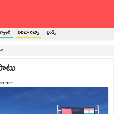
్యాలరీ
సినిమా రివ్యూ
ట్రెండ్స్
టు
పాటు
ber 2022