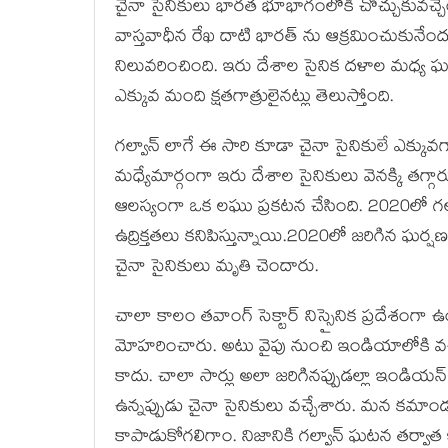
చైనా సైనికులు భారత భూభాగంలోకి చొచ్చుకువచ్చేందు
వాస్తవాధీన రేఖ దాటి భారత్ ను ఆక్రమించుకునేంద
నిలువరించింది. ఇరు దేశాల సైనిక దళాల మధ్య ఘర
ఎక్కువ మంది క్షతగాత్రులైనట్లు తెలుస్తోంది.
గల్వాన్ లాగే ఈ సారి కూడా చైనా సైనికులే ఎక్కు
మధ్యేమార్గంగా ఇరు దేశాల సైనికులు వెనక్కి తగ్
ఆలస్యంగా ఒక లఘు ప్రకటన చేసింది. 2020లో గల్
ఉద్రిక్తతలు కనిపిస్తున్నాయి.2020లో జరిగిన
చైనా సైనికులు మృతి చెందారు.
చాలా కాలం తవాంగ్ సెక్టార్ నిస్సైనిక ప్రదేశంగా
మోహరించారు. అటు వైపు నుంచి ఇండియాలోకి వచ్
కాదు. చాలా సార్లు అలా జరిగినప్పుడల్లా ఇండియన
ఉన్నప్పుడు చైనా సైనికులు వచ్చేశారు. మన కమా
కాపాడుకోగలిగాం. నిజానికి గల్వాన్ ఘటన తర్వాత 