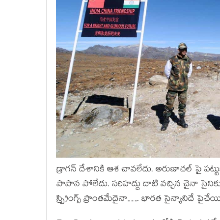
డ్రాగన్ దేశానికి ఆశ చావలేదు. అరుణాచల్ పై పట్టు
పాపాన పోలేదు. సరిహద్దు దాటి వచ్చిన చైనా సైన
స్ప్రింగ్స్ ప్రాంతమేదైనా…. భారత సైన్యానిదే పై