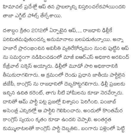
హిమాచల్ ప్రదేశ్లో ఆప్ తన ప్రాబల్యాన్ని విస్తరించలేకపోయిందని
తాజా ఎగ్జిట్ పోల్స్ తేల్చేశాయి.
దశాబ్దం క్రితం 2012లో ఏర్పాటైన ఆప్… రాజధాని ఢిల్లీకే
పరిమితమవుతుందన్న అనుమానాలు బలపడుతున్నాయి. అన్నా
హజారే ప్రారంభించిన అవినీతి వ్యతిరేకోద్యమం నుంచి పుట్టిన ఆప్
ను సమర్థంగా నడిపించడంలో మాజీ ఐఆర్ఎస్ అధికారి అరవింద్
కేజ్రీవాల్ సక్సెస్ అయ్యారు. ఢిల్లీలో మూడో సారి అధికారానికి
తీసుకురాగలిగారు. ఆ క్రమంలో రెండు ప్రధాన జాతీయ పార్టీలైన
బీజేపీ, కాంగ్రెస్ ను రాజధానిలో దెబ్బకొట్టగలిగారు. ఢిల్లీ ప్రజలకు
ఇచ్చిన ఉచిత కరెంట్, తాగు నీటి హామీలను కూడా నెరవేర్చారు.
దానితో ఆమ్ పార్టీ పట్ల ప్రజల్లో విశ్వాసం పెరిగింది. పంజాబ్
అసెంబ్లీ ఎన్నికల్లో ఆ పార్టీని గెలిపించారు. అందులో కొంతమేర
కాంగ్రెస్ స్వయం కృతం కూడా ఉందని చెప్పాలి. అంతర్గత
కుమ్ములాటలతో కాంగ్రెస్ పార్టీ దెబ్బతిని.. బంగారు పళ్లెంలో పెట్టి