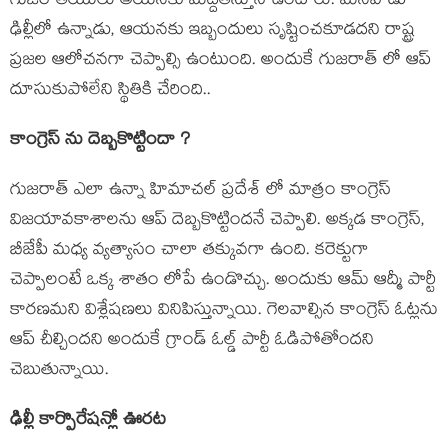
గుజరాతీయులు అయనకు మద్దతిస్తూనే ఉంటారు. మనవాడు
ఢిల్లీలో ఉన్నాడు, ఆయనకు ఇబ్బందులు సృష్టించకూడదని రాష్ట్ర
ప్రజల ఆలోచనగా చెప్పాల్సి ఉంటుంది. అందుకే గుజరాత్ లో ఆప్
దూసుకుపోలేని స్థితికి చేరింది..
కాంగ్రెస్ ను దెబ్బకొట్టిందా ?
గుజరాత్ ఎలా ఉన్నా హిమాచల్ ప్రదేశ్ లో మాత్రం కాంగ్రెస్
విజయావకాశాలను ఆప్ దెబ్బకొట్టిందనే చెప్పాలి. అక్కడ కాంగ్రెస్,
బీజేపీ మధ్య వ్యత్యాసం చాలా తక్కువగా ఉంది. కరెక్టుగా
చెప్పాలంటే ఒక్క శాతం లోపే ఉండొచ్చు. అందుకు ఆమ్ ఆద్మీ పార్టీ
కారణమని విశ్లేషణలు వినిపిస్తున్నాయి. గెలవాల్సిన కాంగ్రెస్ ఓట్లను
ఆప్ చీల్చిందని అందుకే గ్రాండ్ ఓల్డ్ పార్టీ ఓడిపోతోందని
చెబుతున్నాయి.
ఢిల్లీ కార్పొరేషన్లో ఊరట