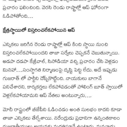
ప్రచారం ఫలించింది. వెరసి రెండు రాష్ట్రాల్లో ఆప్ ఘోరంగా
ఓడిపోతోంది…
క్షేత్రస్థాయిలో విస్తరించలేకపోయిన ఆప్
ఎన్నికలు జరిగిన రెండు రాష్ట్రాల్లో ఆప్ కింది స్థాయి నుంచి
విస్తరించలేకపోయిందని తాజా సర్వేలు చెప్పకనే చెబుతున్నాయి.
అడపా దడపా కేజ్రీవాల్, సిసోడియా వచ్చి ప్రచారం చేసి వెళ్లడం
మినహా….సంస్థాగత నిర్మాణంపై దృష్టి పెట్ట లేదు. అదే ఇప్పుడు
గుజరాత్ లో పార్టీని దె్బ్బకొట్టింది. నాయకులు బాగానే
పనిచేశారని, కార్యకర్తలు లేకపోవడంతో పోలింగ్ బూత్ స్తాయిలో
వెళ్లలేకపోయామని ఆప్ నేతలు అంటున్నారు….
మోదీ రాష్ట్రంలో బీజేపీని ఓడించడం అంత సులభం కాదని కూడా
తాజా ఎన్నికలు తేల్చేశాయి. నరేంద్రుడు ప్రధానిగా ఉన్నంతకాలం