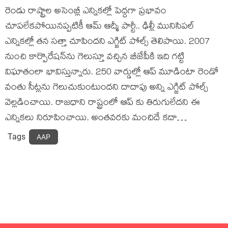
రెండు రాష్ట్రాల అసెంబ్లీ ఎన్నికల్లో పెద్దగా ప్రభావం
చూపలేకపోయినప్పటికీ ఆమ్‌ ఆద్మీ పార్టీ.. ఢిల్లీ మునిసిపల్‌
ఎన్నికల్లో తన సత్తా చూపిందని ఎగ్జిట్‌ పోల్స్‌ తెలిపాయి. 2007
నుంచి కార్పొరేషన్‌ను గెలుస్తూ వచ్చిన బీజేపీకి ఇది గట్టి
విఘాతంలా భావిస్తున్నారు. 250 వార్డుల్లో ఆప్‌ మూడింటా రెండో
వంతు సీట్లను గెలుచుకుంటుందని దాదాపు అన్ని ఎగ్జిట్‌ పోల్స్‌
వెల్లడించాయి. రాజధాని రాష్ట్రంలో ఆప్ కు తిరుగులేదని ఈ
ఎన్నికలు నిరూపించాయి. అంతవరకు మంచిదే కదా…
Tags
AAP