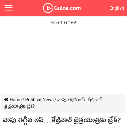
English
Home
/
Political News
/
వాపు తగ్గిన ఆప్…కేజ్రీవాల్
జైత్రయాత్రకు బ్రేక్?
వాపు తగ్గిన ఆప్…కేజ్రీవాల్ జైత్రయాత్రకు బ్రేక్?