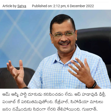
Article by
Satya
Published on: 2:12 pm, 6 December 2022
ఆమ్ ఆద్మీ పార్టీ దూకుడు కనిపించడం లేదు. ఆప్ హడావుడి ఢిల్లీ,
పంజాబ్ కే పరిమితమవుతోంది. కేజ్రీవాల్, సిసోడియా మాటలు
జనం నమ్మేందుకు సిద్ధంగా లేరని తేలిపోయింది. గుజరాత్,