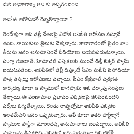
మరీ అధికారాన్ని ఆప్ కు అప్పగించింది…
అవినీతి ఆరోపణలే దెబ్బకొట్టాయా ?
రెండేళ్లుగా ఆప్ ఢిల్లీ నేతలపై ఏదోక అవినీతి ఆరోపణ వస్తూనే
ఉంది. నాయకులు జైలుకు వెళ్తున్నారు. కారాగారంలో సైతం వారి
తీరును జనం అనుమానించే వీడియోలు బయటపడుతున్నాయి.
సరిగ్గా గుజరాత్, హిమాచల్ ఎన్నికలకు ముందే ఢిల్లీ లిక్కర్ స్కామ్
బయటపడింది. అవినీతిలో ఢిల్లీ డిప్యూటీ సీఎం మనీష్ సిసోడియా
పాత్ర ఉన్నట్లు ఆరోపణలు వచ్చాయి. సీఎం కేజ్రీవాల్ వ్యక్తిగత
కార్యదర్శి కూడా ఆ స్కాములో భాగస్వామి అని దర్యాప్తు సంస్థలు
తేల్చాయి.ఈ పరిణామాల ప్రభావం ఎన్నికలపై కనిపించిందని
సర్వేలు నిగ్గుతేల్చాయి. రెండు రాష్ట్రాల్లోనూ అవినీతి ఎన్నికల
అంశమేనని జనం ఒప్పుకున్నారు. ఆప్ కూడా ఇతర పార్టీల్గాగే
స్కాముల పార్టీగా మారిందన్న అనుమానాలు బలపడ్డాయి. అవినీతి
సొమ్మును తీసుకొచ్చి ఎన్నికల్లో ఖర్చుపెడుతున్నారని బీజేపీ