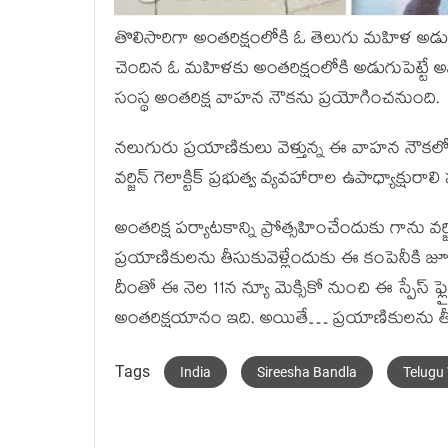
తొలిసారిగా అంతరిక్షంలోకి ఓ తెలుగు మహిళ అడుగ
చెందిన ఓ మహిళకు అంతరిక్షంలోకి అడుగుపెట్టే అవకా
సంస్థ అంతరిక్ష వాహన నౌకను ప్రయోగించనుంది.
నలుగురు ప్రయాణికులు వెళ్తున్న ఈ వాహన నౌకల
వర్జిన్ గెలాక్టిక్ ప్రభుత్వ వ్యవహారాల ఉపాధ్యాక
అంతరిక్ష పర్యాటకాన్ని ప్రోత్సహించేందుకు గాను వర
ప్రయాణికులను తీసుకువెళ్లేందుకు ఈ కంపెనీకి జూన్ 
దీంతో ఈ నెల 11న న్యూ మెక్సికో నుంచి ఈ స్పేస్ ఫ్
అంతరిక్షయానం ఇది. అయితే… ప్రయాణికులను తీస
Tags
India
Sireesha Bandla
Telug