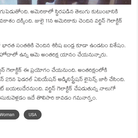
ుపెడుతోంది. అమెరికాలో స్థిరపడిన తెలుగు కుటుంబానికి
శం దక్కింది. జులై 11న అమెరికాకు చెందిన వర్జిన్ గెలాక్టిక్
ో భారత సంతతికి చెందిన శిరీష బండ్ల కూడా ఉండటం విశేషం.
్షురాలి హోదాలో ఉన్న ఆమె అంతరిక్ష యానం చేయనున్నారు.
్జిన్ గెలాక్టిక్ ఈ ప్రయోగం చేయనుంది. అంతరిక్షంలోకి
25న ఫెడరల్ ఏవియేషన్ అడ్మినిస్ట్రేషన్ లైసెన్స్ జారీ చేసింది.
లైట్ బయలుదేరనుంది. వర్జిన్ గెలాక్టిక్ చేపడుతున్న నాలుగో
ుకువెళ్లడం ఇదే తొలిసారి కావడం గమనార్హం.
u Woman
USA