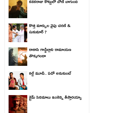
కనకరాజు కొట్టులో బోణీ బాగుంది
కొత్త మార్పుల వైపు చరణ్ &
సుకుమార్ ?
రాకాసి గాడ్జిల్లాని రామాయణ
తొక్కగలదా
కల్ట్ మూవీ... ఏదో అనుకుంటే
క్రైమ్ సినిమాలు ఇంకెన్ని తీస్తారయ్యా