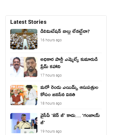
Latest Stories
డీలిమిటేషన్ బిల్లు లేన‌ట్టేనా?
16 hours ago
అధికార పార్టీ ఎమ్మెల్యే కుమారుడి
ప్రేమ్ కహాని
17 hours ago
మరో రెండు ఎయిమ్స్ ఆసుపత్రుల
కోసం జనసేన వినతి
18 hours ago
వైసీపీ ‘జెన్ జీ’ కాదు… ‘గంజాయ్
జీ’
19 hours ago