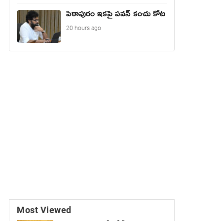
పిఠాపురం ఇకపై పవన్ కంచు కోట
20 hours ago
Most Viewed