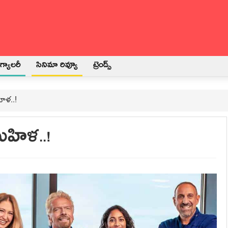
్యాలరీ
సినిమా రివ్యూ
ట్రెండ్స్
ిళ..!
మహిళ..!