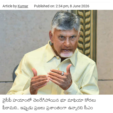
Article by
Kumar
Published on: 2:34 pm, 8 June 2026
వైసీపీ హ‌యాంలో చెల‌రేగిపోయిన భూ మాఫియా కోర‌లు
పీకామ‌ని.. ఇప్పుడు ప్ర‌జ‌లు ప్ర‌శాంతంగా ఉన్నారని సీఎం