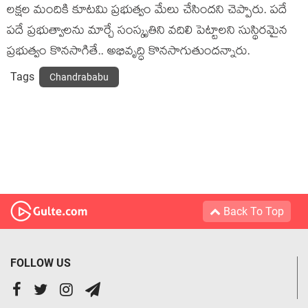
ల‌క్ష‌ల మందికి కూట‌మి ప్ర‌భుత్వం మేలు చేసింద‌ని చెప్పారు. ప‌దే
ప‌దే ప్ర‌భుత్వాల‌ను మార్చే సంస్కృతిని వ‌దిలి పెట్టాల‌ని సుస్థిర‌మైన
ప్ర‌భుత్వం కొన‌సాగితే.. అభివృద్ధి కొన‌సాగుతుంద‌న్నారు.
Tags
Chandrababu
Back To Top
FOLLOW US