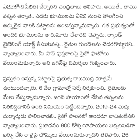
ఏ22లో(నిషేధిత‌) చేర్చార‌ని చంద్ర‌బాబు తెలిపారు. అయితే.. తాము
వ‌చ్చిన త‌ర్వాత‌.. స‌ద‌రు భూముల‌ను ఏ22 నుంచి తొల‌గించి
అర్హులైన వారికి ప‌ట్టాల‌ను అందిస్తున్నామ‌న్నారు. గ‌త ప్ర‌భుత్వంలో
అంద‌రి భూముల‌ను తారుమారు చేశార‌ని చెప్పారు. ల్యాండ్
టైటిలింగ్ యాక్ట్ తీసుకువ‌చ్చి.. రైతుల గుండెల‌ను చెద‌ర‌గొట్టార‌ని..
వ్యాఖ్యానించారు. మీ పాస్ పుస్త‌కాల‌పై సైకో ఫొటోలు
వేయించుకున్నారు అని జ‌గ‌న్‌పై విమ‌ర్శ‌లు గుప్పించారు.
ప్ర‌స్తుతం ఇస్తున్న ప‌ట్టాల‌పై ప్ర‌భుత్వ రాజ‌ముద్ర మాత్ర‌మే
ఉంటుంద‌న్నారు. 6 వేల గ్రామాల్లో స‌ర్వే నిర్వ‌హించి.. రైతుల‌కు
మేలు చేస్తున్నామ‌న్నారు. జ‌గ‌న్ హ‌యాంలో చేసిన త‌ప్పుల‌ను
స‌రిదిద్ద‌డానికి ఇంత స‌మ‌యం ప‌ట్టింద‌న్నారు. 2019-24 మ‌ధ్య
దుర్మార్గుడు పాలించాడ‌ని.. సైకో పాల‌న‌లో అంద‌రూ బాధితులేన‌ని
వ్యాఖ్యానించారు. ప్ర‌జాధ‌నం 800 కోట్ల రూపాయ‌లు విచ్చ‌ల‌విడిగా
ఖ‌ర్చు చేసి రాళ్ల‌పై బొమ్మ‌లు వేయించుకున్నాడ‌ని తెలిపారు. 26