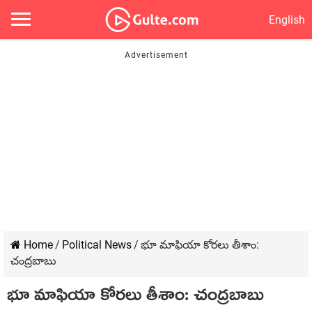
English
Home
/
Political News
/
భూ మాఫియా కోరలు తీశాం:
చంద్ర‌బాబు
భూ మాఫియా కోరలు తీశాం: చంద్ర‌బాబు