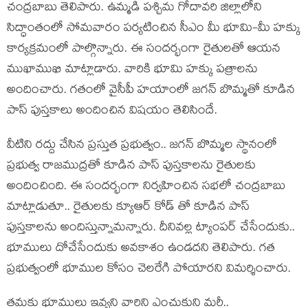
చంద్ర‌బాబు తెలిపారు. ఉమ్మ‌డి ప‌శ్చిమ గోదావ‌రి జిల్లాలోని
సిద్ధాంతంలో సోమ‌వారం ప‌ర్య‌టించిన సీఎం మీ భూమి-మీ హ‌క్కు
కార్య‌క్ర‌మంలో పాల్గొన్నారు. ఈ సంద‌ర్భంగా రైతుల‌తో ఆయ‌న
ముఖాముఖి మాట్లాడారు. వారికి భూమి హ‌క్కు ప‌త్రాల‌ను
అందించారు. గ‌తంలో వైసీపీ హ‌యాంలో జ‌గ‌న్ బొమ్మ‌తో కూడిన
పాస్ పుస్త‌కాలు అందించిన విష‌యం తెలిసిందే.
వీటిని ర‌ద్దు చేసిన ప్ర‌స్తుత ప్ర‌భుత్వం.. జ‌గ‌న్ బొమ్మ‌ల స్థానంలో
ప్ర‌భుత్వ రాజ‌ముద్ర‌తో కూడిన పాస్ పుస్త‌కాల‌ను రైతుల‌కు
అందించింది. ఈ సంద‌ర్భంగా నిర్వ‌హించిన స‌భ‌లో చంద్ర‌బాబు
మాట్లాడుతూ.. రైతుల‌కు క్యూఆర్ కోడ్ తో కూడిన పాస్
పుస్త‌కాల‌ను అందిస్తున్నామ‌న్నారు. దీనివ‌ల్ల ట్యాంప‌ర్ చేసేందుకు..
భూములు దోచేసేందుకు అవ‌కాశం ఉండ‌ద‌ని తెలిపారు. గ‌త
ప్ర‌భుత్వంలో భూముల కోసం చెల‌రేగి పోయార‌ని విమ‌ర్శించారు.
త‌మ‌కు భూములు ఇవ్వ‌ని వారిని ఎంచుకుని మ‌రీ..