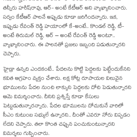
త‌న్నీరు హ‌రీష్‌రావు, ఆర్‌- అంటే కేటీఆర్ అని వ్యాఖ్యానించారు.
స‌ర్వం కేటీఆర్ పాల‌నే అప్పుడు కూడా జ‌రిగింద‌న్నారు. ఇక‌,
ఇప్పుడు రేవంత్ రెడ్డి హ‌యాంలో కే-అంటే.. కొండ‌ల్ రెడ్డి, టీ-
అంటే తిరుమ‌ల్ రెడ్డి, ఆర్ – అంటే రేవంత్ రెడ్డి అంటూ..
వ్యాఖ్యానించారు. ఈ పాల‌న‌తో ప్ర‌జ‌లు ఇబ్బంది ప‌డుతున్నార‌ని
చెప్పారు.
హైడ్రా ఉన్న‌ది ఎంద‌కంటే.. పేద‌ల‌ను కొట్టి పెద్ద‌ల‌కు పెట్టేందుకేన‌ని
క‌విత ఆగ్ర‌హం వ్య‌క్తం చేశారు. ల‌క్ష కోట్ల రూపాయ‌ల విలువైన
భూముల‌ను పేద‌ల నుంచి లాక్కుని పెద్ద‌ల‌కు దోచి పెడుతున్నార‌ని
ఆమె విమ‌ర్శించారు. దీనిని ప్ర‌శ్నిస్తే కూడా కేసులు
పెట్టుడుతున్నార‌న్నారు. పేద‌ల భూముల‌ను దోచుకునే వారిలో
సీఎం కుటుంబ స‌భ్యులే ఉన్నార‌ని.. దీంతో ఎవ‌రూ నోరు విప్ప‌డం
లేద‌ని చెప్పారు. త‌లా కొంత చ‌ప్పున పంచుకుంటున్నార‌ని
విమ‌ర్శ‌లు గుప్పించారు.