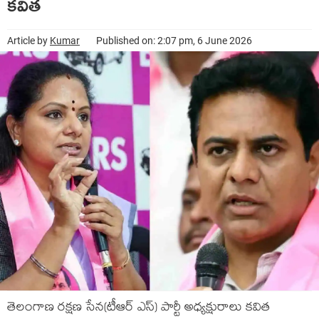
క‌విత
Article by
Kumar
Published on: 2:07 pm, 6 June 2026
తెలంగాణ ర‌క్ష‌ణ సేన‌(టీఆర్ ఎస్‌) పార్టీ అధ్య‌క్షురాలు క‌విత