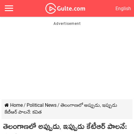
English
Home
/
Political News
/
తెలంగాణ‌లో అప్పుడు, ఇప్పుడు
కేటీఆర్ పాల‌నే: క‌విత
తెలంగాణ‌లో అప్పుడు, ఇప్పుడు కేటీఆర్ పాల‌నే: