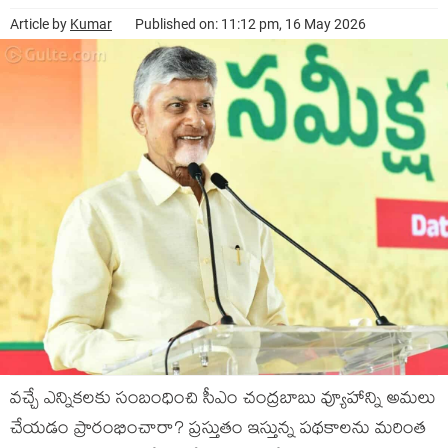
Article by
Kumar
Published on: 11:12 pm, 16 May 2026
వ‌చ్చే ఎన్నిక‌ల‌కు సంబంధించి సీఎం చంద్ర‌బాబు వ్యూహాన్ని అమ‌లు
చేయ‌డం ప్రారంభించారా? ప్ర‌స్తుతం ఇస్తున్న ప‌థ‌కాల‌ను మ‌రింత