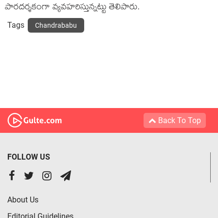
పార‌ద‌ర్శ‌కంగా వ్య‌వ‌హ‌రిస్తున్న‌ట్టు తెలిపారు.
Tags
Chandrababu
Back To Top
FOLLOW US
About Us
Editorial Guidelines