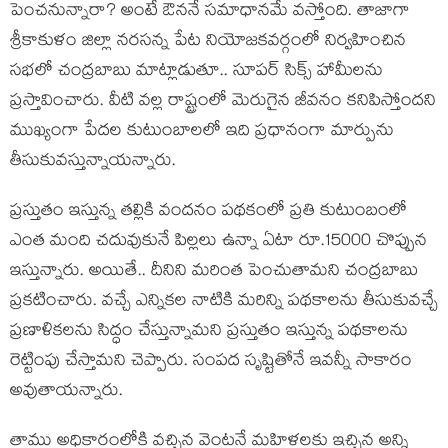
పెంచ‌నున్నారా? అంటే ఔన‌నే స‌మాధాన‌మే వ‌స్తోంది. తాజాగా
శ్రీకాకుళం జిల్లా న‌ర‌స‌న్న పేట నియోజ‌క‌వ‌ర్గంలో నిర్వ‌హించిన
స‌భ‌లో చంద్ర‌బాబు మాట్లాడుతూ.. సూప‌ర్ సిక్స్ హామీల‌ను
ప్ర‌స్తావించారు. వీటి వ‌ల్ల రాష్ట్రంలో మెరుగైన జీవ‌నం క‌నిపిస్తోంద‌ని
ముఖ్యంగా పేద‌ల కుటుంబాల‌లో ఇది ప్ర‌ధానంగా మార్పును
తీసుకువ‌స్తున్నాయ‌న్నారు.
ప్ర‌స్తుతం ఇస్తున్న త‌ల్లికి వంద‌నం ప‌థ‌కంలో ప్ర‌తి కుటుంబంలో
ఎంత మంది చ‌దువుకునే పిల్ల‌లు ఉన్నా ఏటా రూ.15000 చొప్పున
ఇస్తున్నారు. అయితే.. దీనిని మ‌రింత పెంచుతామ‌ని చంద్ర‌బాబు
ప్ర‌క‌టించారు. వ‌చ్చే ఎన్నిక‌ల నాటికి మ‌రిన్ని ప‌థ‌కాల‌ను తీసుకువ‌చ్చే
ప్ర‌ణాళిక‌ల‌ను సిద్ధం చేస్తున్నామ‌ని ప్ర‌స్తుతం ఇస్తున్న ప‌థ‌కాల‌ను
రెట్టింపు చేస్తామ‌ని చెప్పారు. సంప‌ద సృష్టితోనే ఇవ‌న్నీ సాకారం
అవుతాయ‌న్నారు.
తాము అధికారంలోకి వ‌చ్చిన వెంట‌నే మ‌హిళ‌ల‌కు ఇచ్చిన అన్ని