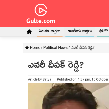
సినిమా వార్తలు
రాజకీయ వార్తలు
ఫోటో గ
Home
/
Political News
/
ఎవ‌రీ దీప‌క్ రెడ్డి?
ఎవ‌రీ దీప‌క్ రెడ్డి?
Article by
Satya
Published on: 1:37 pm, 15 October