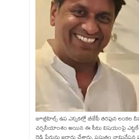
జూబ్లీహిల్స్ ఉప ఎన్నిక‌ల్లో బీజేపీ తర‌ఫున లంక‌ల దీప‌క్
చ‌ర్చ‌నీయాంశం అయిన ఈ సీటు విష‌యంపై ఎట్ట‌కేల‌
రెడ్డి పేరును ఖ‌రారు చేశారు. ప్ర‌స్తుతం నామినేష‌న్ల