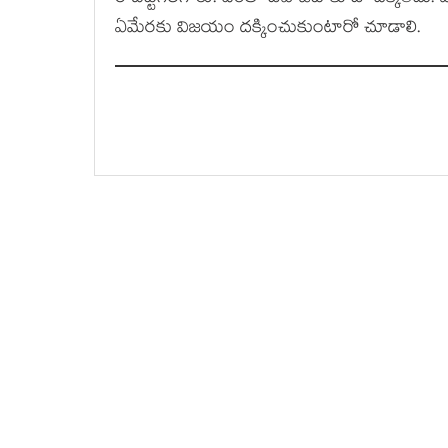
ఏమేర‌కు విజ‌యం ద‌క్కించుకుంటారో చూడాలి.