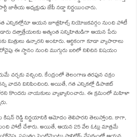
ార్టీ జాతీయ అధ్య‌క్షుడు జేపీ నడ్డా నిర్ణ‌యించారు.
గ‌త ఎన్నిక‌ల్లోనూ ఆయ‌న జూబ్లీహిల్స్ నియోజ‌క‌వ‌ర్గం నుంచి పోటీ
ర్ బండారు ద‌త్తాత్రేయ‌ల‌కు అత్యంత స‌న్నిహితుడిగా ఆయ‌న పేరు
‌న‌కు మిత్రులు ఉన్నార‌ని అంటారు. ఆర్థికంగా కూడా వ్యాపారాలు
 మ‌రోవైపు ఈ స్థానం నుంచి ముగ్గురు బ‌రిలో నిలిచిన విష‌యం
‌మే చ‌ర్చ‌కు వ‌చ్చింది. కేంద్రంలో తెలంగాణ తరఫున చ‌క్రం
ున్నార‌న్న వాద‌న వినిపించింది. అయితే, గ‌త ఎన్నిక‌ల్లో డిపాజిట్
వ‌బోర‌ని కొంద‌రు నాయ‌కులు వ్యాఖ్యానించారు. ఈ క్ర‌మంలో మ‌హిళా
ారు.
లు కిష‌న్ రెడ్డి నిర్ణ‌యానికి ఆమోదం తెలిపార‌ని తెలుస్తోంది. కాగా,
ల్స్ నుంచి పోటీ చేశారు. అయితే, ఆయ‌న 25 వేల ఓట్లు మాత్ర‌మే
 మ‌రోవైపు, ప్ర‌స్తుతం సెంటిమెంటు పాలిటిక్స్ నేప‌థ్యంలో ఆయ‌న