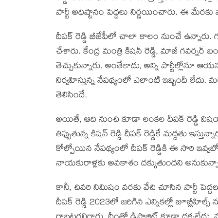
పార్టీ అధిష్టానం పెద్ద‌లు నిర్ణ‌యించారు. ఈ మేర‌కు ప
దీప‌క్ రెడ్డి బీజేపీలో చాలా కాలం నుంచే ఉన్నారు. 
చేశారు. కేంద్ర మంత్రి కిష‌న్ రెడ్డి, మాజీ గ‌వ‌ర్న‌
తెచ్చుకున్నారు. అంతేకాదు, అన్ని పార్టీల్లోనూ ఆయ
నిర్వ‌హిస్తున్న నేప‌థ్యంలో ఎలాంటి ఇబ్బందీ లేదు.
తెలిసిందే.
అయితే, ఆది నుంచి కూడా లంక‌ల దీప‌క్ రెడ్డి విష‌య
తిప్పుతున్న కిష‌న్ రెడ్డి దీప‌క్ రెడ్డికే మ‌ద్ద‌తు ఇస్త
కోల్పోయిన నేప‌థ్యంలో దీప‌క్ రెడ్డికి ఈ సారి ఇవ్
నాయ‌కురాళ్ల‌కు అవ‌కాశం ద‌క్కుతుంద‌ని అనుకున్న
కానీ, చివ‌రి నిమిషం వ‌ర‌కు వేచి చూసిన పార్టీ పెద్ద‌
దీప‌క్ రెడ్డి 2023లో జ‌రిగిన ఎన్నిక‌ల్లో జూబ్లీహి
రాబ‌ట్ట‌గ‌లిగారు. దీంతో డిపాజిట్ కూడా ద‌క్క‌లేదు.