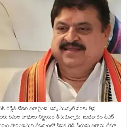
 రెడ్డికి టికెట్ ఖ‌రారైంది. నిన్న మొన్న‌టి వ‌ర‌కు తీవ్ర
కు క‌మ‌ల నాథులు నిర్ణ‌యం తీసుకున్నారు. బుధ‌వారం దీప‌క్
 ప‌ర్వం ప్రారంభ‌మైన నేప‌థ్యంలో దీప‌క్ రెడ్డి పేరును ఖ‌రారు చేస్తూ