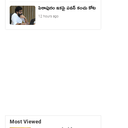
పిఠాపురం ఇకపై పవన్ కంచు కోట
12 hours ago
Most Viewed