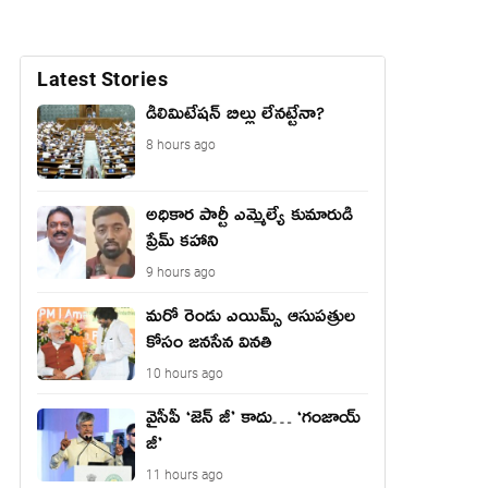
Latest Stories
డీలిమిటేషన్ బిల్లు లేన‌ట్టేనా?
8 hours ago
అధికార పార్టీ ఎమ్మెల్యే కుమారుడి
ప్రేమ్ కహాని
9 hours ago
మరో రెండు ఎయిమ్స్ ఆసుపత్రుల
కోసం జనసేన వినతి
10 hours ago
వైసీపీ ‘జెన్ జీ’ కాదు… ‘గంజాయ్
జీ’
11 hours ago