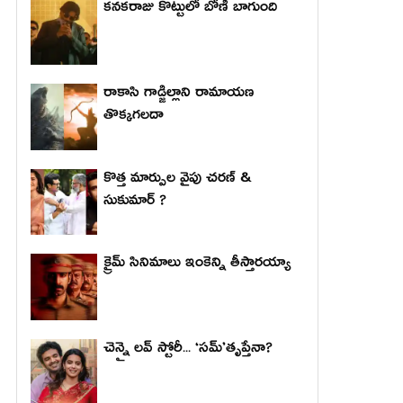
కనకరాజు కొట్టులో బోణీ బాగుంది
రాకాసి గాడ్జిల్లాని రామాయణ
తొక్కగలదా
కొత్త మార్పుల వైపు చరణ్ &
సుకుమార్ ?
క్రైమ్ సినిమాలు ఇంకెన్ని తీస్తారయ్యా
చెన్నై లవ్ స్టోరీ... ‘సమ్’తృప్తేనా?