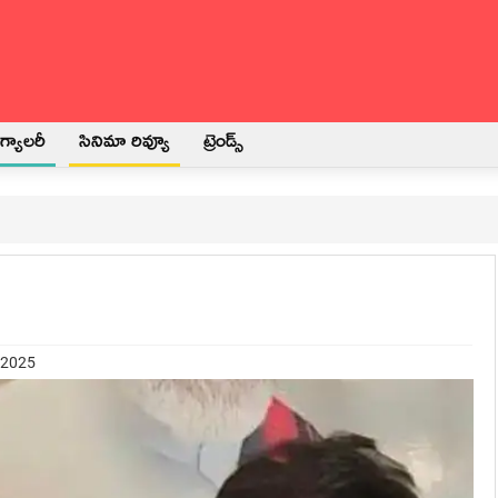
్యాలరీ
సినిమా రివ్యూ
ట్రెండ్స్
 2025