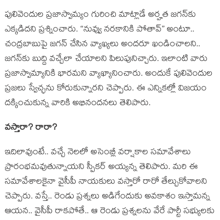
పులివెందుల ప్రజాస్వామ్యం గురించి మాట్లాడే అర్హత జగన్‌కు
ఎక్కడిదని ప్ర‌శ్నించారు. “నువ్వు న‌ర‌కానికి పోతావ్‌” అంటూ..
చంద్ర‌బాబుపై జ‌గ‌న్ చేసిన వ్యాఖ్య‌లు అంద‌రూ ఖండించాల‌ని..
జ‌గ‌న్‌కు బుద్ది వ‌చ్చేలా చేయాల‌ని పిలుపునిచ్చారు. ఇలాంటి వారు
ప్ర‌జాస్వామ్యానికి భార‌మ‌ని వ్యాఖ్యానించారు. అందుకే పులివెందుల
ప్ర‌జ‌లు స్వేచ్ఛ‌ను కోరుకున్నార‌ని చెప్పారు. ఈ ఎన్నిక‌ల్లో విజ‌యం
ద‌క్కించుకున్న వారికి అభినంద‌న‌లు తెలిపారు.
వ‌స్తారా? రారా?
ఇదిలావుంటే.. వ‌చ్చే నెలలో అసెంబ్లీ వ‌ర్షాకాల స‌మావేశాలు
ప్రారంభ‌మ‌వుతున్నాయ‌ని స్పీక‌ర్ అయ్య‌న్న తెలిపారు. మ‌రి ఈ
స‌మావేశాల‌కైనా వైసీపీ నాయ‌కులు వ‌స్తారో రారో తేల్చుకోవాల‌ని
చెప్పారు. వ‌స్తే.. రెండు ప్ర‌శ్న‌లు అడిగేందుకు అవ‌కాశం ఇస్తామ‌న్న
ఆయ‌న‌.. వైసీపీ రాక‌పోతే.. ఆ రెండు ప్ర‌శ్న‌ల‌ను వేరే పార్టీ స‌భ్యుల‌కు