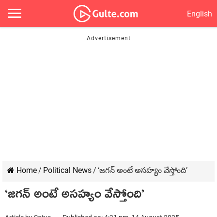
English
Home
/
Political News
/
‘జ‌గ‌న్ అంటే అస‌హ్యం వేస్తోంది’
‘జ‌గ‌న్ అంటే అస‌హ్యం వేస్తోంది’