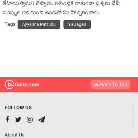
కేటాయిస్తామ‌ని చెప్పారు. అసెంబ్లీకి రాకుండా ప్రశ్నలు వేసే
సంస్కృతి ఇక నుంచి ఉండ‌బోద‌ని హెచ్చ‌రించారు.
Tags
Ayyanna Patrudu
YS Jagan
Back To Top
FOLLOW US
About Us