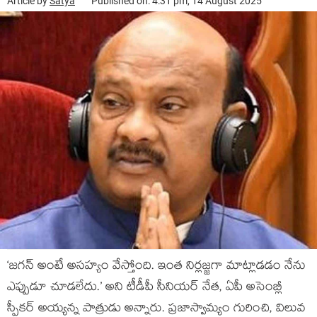
Article by
Satya
Published on: 4:31 pm, 14 August 2025
‘జ‌గ‌న్ అంటే అస‌హ్యం వేస్తోంది. ఇంత నిర్ల‌జ్జ‌గా మాట్లాడ‌డం నేను
ఎప్పుడూ చూడ‌లేదు.’ అని టీడీపీ సీనియ‌ర్ నేత‌, ఏపీ అసెంబ్లీ
స్పీక‌ర్ అయ్య‌న్న పాత్రుడు అన్నారు. ప్ర‌జాస్వామ్యం గురించి, విలువ