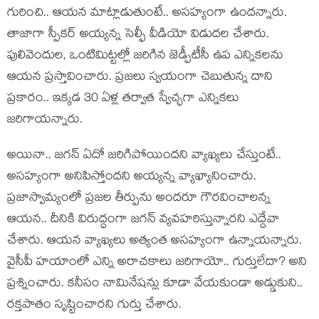
గురించి.. ఆయ‌న మాట్లాడుతుంటే.. అస‌హ్యంగా ఉంద‌న్నారు.
తాజాగా స్పీక‌ర్ అయ్య‌న్న సెల్ఫీ వీడియో విడుద‌ల చేశారు.
పులివెందుల‌, ఒంటిమిట్ట‌ల్లో జ‌రిగిన జెడ్పీటీసీ ఉప ఎన్నిక‌ల‌ను
ఆయ‌న ప్ర‌స్తావించారు. ప్ర‌జ‌లు స్వ‌యంగా చెబుతున్న దాని
ప్ర‌కారం.. ఇక్క‌డ 30 ఏళ్ల త‌ర్వాత స్వేచ్ఛ‌గా ఎన్నిక‌లు
జ‌రిగాయ‌న్నారు.
అయినా.. జ‌గ‌న్ ఏదో జ‌రిగిపోయింద‌ని వ్యాఖ్య‌లు చేస్తుంటే..
అస‌హ్యంగా అనిపిస్తోంద‌ని అయ్య‌న్న వ్యాఖ్యానించారు.
ప్ర‌జాస్వామ్యంలో ప్ర‌జ‌ల తీర్పును అంద‌రూ గౌర‌వించాల‌న్న
ఆయ‌న‌.. దీనికి విరుద్ధంగా జ‌గ‌న్ వ్య‌వ‌హ‌రిస్తున్నార‌ని ఎద్దేవా
చేశారు. ఆయ‌న వ్యాఖ్య‌లు అత్యంత అస‌హ్యంగా ఉన్నాయ‌న్నారు.
వైసీపీ హ‌యాంలో ఎన్ని అరాచ‌కాలు జ‌రిగాయో.. గుర్తులేదా? అని
ప్ర‌శ్నించారు. క‌నీసం నామినేష‌న్లు కూడా వేయ‌కుండా అడ్డుకుని..
ర‌క్త‌పాతం సృష్టించార‌ని గుర్తు చేశారు.