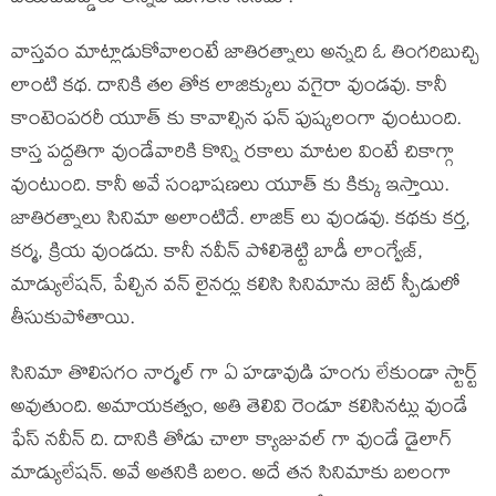
వాస్తవం మాట్లాడుకోవాలంటే జాతిరత్నాలు అన్నది ఓ తింగరిబుచ్చి
లాంటి కథ. దానికి తల తోక లాజిక్కులు వగైరా వుండవు. కానీ
కాంటెంపరరీ యూత్ కు కావాల్సిన ఫన్ పుష్కలంగా వుంటుంది.
కాస్త పద్దతిగా వుండేవారికి కొన్ని రకాలు మాటల వింటే చికాగ్గా
వుంటుంది. కానీ అవే సంభాషణలు యూత్ కు కిక్కు ఇస్తాయి.
జాతిరత్నాలు సినిమా అలాంటిదే. లాజిక్ లు వుండవు. కథకు కర్త,
కర్మ, క్రియ వుండదు. కానీ నవీన్ పోలిశెట్టి బాడీ లాంగ్వేజ్,
మాడ్యులేషన్, పేల్చిన వన్ లైనర్లు కలిసి సినిమాను జెట్ స్పీడులో
తీసుకుపోతాయి.
సినిమా తొలిసగం నార్మల్ గా ఏ హడావుడి హంగు లేకుండా స్టార్ట్
అవుతుంది. అమాయకత్వం, అతి తెలివి రెండూ కలిసినట్లు వుండే
ఫేస్ నవీన్ ది. దానికి తోడు చాలా క్యాజువల్ గా వుండే డైలాగ్
మాడ్యులేషన్. అవే అతనికి బలం. అదే తన సినిమాకు బలంగా