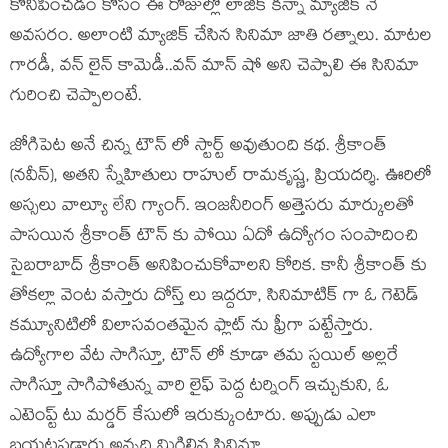
కొనిపించడం కోసం ఈ రోజుల్లో లాజిక్ కన్నా మ్యాజిక్ నే
అవసరం. అలాంటి మ్యాజిక్ చేసిన సినిమా జాతి రత్నాలు. మాటల
గారడీ, వన్ లైన్ కామెడీ..వన్ మాన్ షో అని చెప్పాలి ఈ సినిమా
గురించి చెప్పాలంటే.
జోగిపెట అనే చిన్న టౌన్ లో స్టార్ట్ అవుతుంది కథ. శ్రీకాంత్
(నవీన్), అతని స్నేహితులు రాహుల్ రామకృష్ణ, ప్రియదర్శి. ఊరిలో
అస్సలు వాల్యూ లేని గ్యాంగ్. ఇంజనీరింగ్ అత్తెసరు మార్కులతో
పాసయిన శ్రీకాంత్ టౌన్ కు పోయి ఏదో ఉద్యోగం సంపాదించి
సైబరాబాద్ శ్రీకాంత్ అనిపించుకోవాలని కోరిక. కానీ శ్రీకాంత్ కు
తోకల్లా వెంట వస్తారు దోస్త్ లు ఇద్దరూ, సినిమాటిక్ గా ఓ గెటెడ్
కమ్యూనిటిలో విలాసవంతమైన ఫ్లాట్ ను ఫ్రీగా పట్టేస్తారు.
ఉద్యోగాల వేట సాగిస్తూ, టౌన్ లో కూడా తమ స్టయిల్ అల్లరే
సాగిస్తూ సాగిపోతున్న వారి లైఫ్ పెద్ద టర్నింగ్ ఇచ్చుకుని, ఓ
ఎటెంప్ట్ టు మర్డర్ కేసులో ఇరుక్కుంటారు. అప్పుడు ఎలా
బయటపడ్డారు అన్నది మిగిలిన సినిమా.