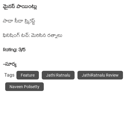
మైనస్ పాయింట్లు
సాదా సీదా స్క్రిప్ట్
ఫినిషింగ్ టచ్: మెరిసిన రత్నాలు
Rating:
3
/5
-సూర్య
Tags
Feature
Jathi Ratnalu
JathiRatnalu Review
Naveen Polisetty