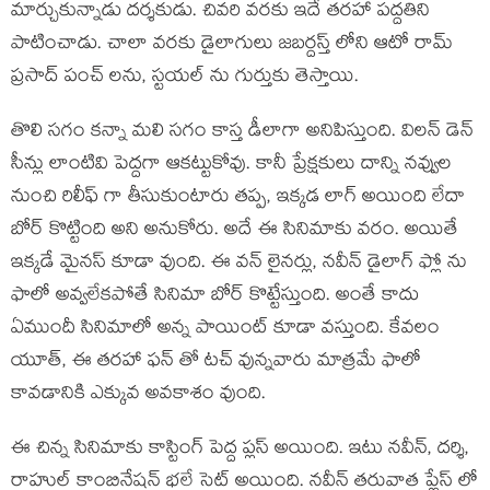
మార్చుకున్నాడు దర్శకుడు. చివరి వరకు ఇదే తరహా పద్దతిని
పాటించాడు. చాలా వరకు డైలాగులు జబర్దస్త్ లోని ఆటో రామ్
ప్రసాద్ పంచ్ లను, స్టయల్ ను గుర్తుకు తెస్తాయి.
తొలి సగం కన్నా మలి సగం కాస్త డీలాగా అనిపిస్తుంది. విలన్ డెన్
సీన్లు లాంటివి పెద్దగా ఆకట్టుకోవు. కానీ ప్రేక్షకులు దాన్ని నవ్వుల
నుంచి రిలీఫ్ గా తీసుకుంటారు తప్ప, ఇక్కడ లాగ్ అయింది లేదా
బోర్ కొట్టింది అని అనుకోరు. అదే ఈ సినిమాకు వరం. అయితే
ఇక్కడే మైనస్ కూడా వుంది. ఈ వన్ లైనర్లు, నవీన్ డైలాగ్ ఫ్లో ను
ఫాలో అవ్వలేకపోతే సినిమా బోర్ కొట్టేస్తుంది. అంతే కాదు
ఏముందీ సినిమాలో అన్న పాయింట్ కూడా వస్తుంది. కేవలం
యూత్, ఈ తరహా ఫన్ తో టచ్ వున్నవారు మాత్రమే ఫాలో
కావడానికి ఎక్కువ అవకాశం వుంది.
ఈ చిన్న సినిమాకు కాస్టింగ్ పెద్ద ప్లస్ అయింది. ఇటు నవీన్, దర్శి,
రాహుల్ కాంబినేషన్ భలే సెట్ అయింది. నవీన్ తరువాత ప్లేస్ లో