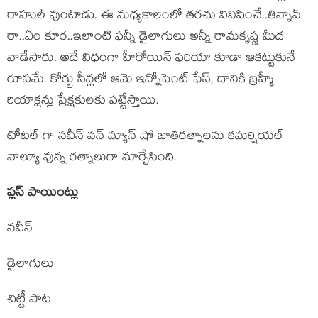
రాహుల్ వుంటాడు. ఈ మధ్యకాలంలో తరచు వినిపించే..తిన్నావ్
రా..ఏం కూర..ఇలాంటి ఫన్నీ డైలాగులు అన్నీ రామకృష్ణ మీద
వాడేసారు. అదే విధంగా హీరోయిన్ ఫరియా కూడా ఆకట్టుకునే
రూపమే. కోర్టు సీన్లలో ఆమె ఇన్నోసెంట్ ఫేస్, దానికి బ్రహ్మీ
రియాక్షన్లు ప్రేక్షకులకు పట్టేస్తాయి.
టోటల్ గా నవీన్ వన్ మ్యాన్ షో జాతిరత్నాలను కమర్షియల్
వాల్యూ వున్న రత్నాలుగా మార్చేసింది.
ప్లస్ పాయింట్లు
నవీన్
డైలాగులు
చిట్టీ పాట