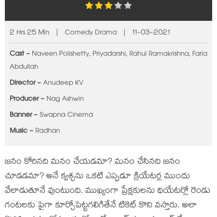
2 Hrs 25 Min | Comedy Drama | 11-03-2021
Cast -
Naveen Polishetty, Priyadarshi, Rahul Ramakrishna, Faria
Abdullah
Director -
Anudeep KV
Producer -
Nag Ashwin
Banner -
Swapna Cinema
Music -
Radhan
జనం కోరినది మనం చేయడమా? మనం చేసినది జనం
చూడడమా? అనే క్వశ్చను ఒకటి ఎప్పడూ క్రియేటర్ల ముందు
వేలాడుతూనే వుంటుంది. ముఖ్యంగా ప్రేక్షకులను థియేటర్లో రెండు
గంటలకు పైగా కూర్చోపెట్టగలిగితేనే టికెట్ కొని వస్తారు. అలా