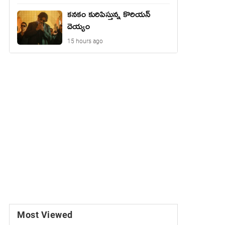
కనకం కురిపిస్తున్న కొరియన్
దెయ్యం
15 hours ago
Most Viewed