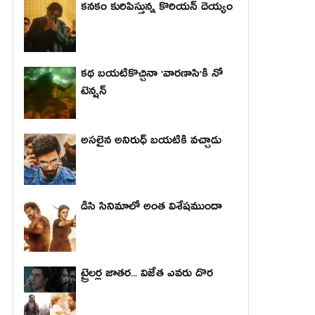
కనకం కురిపిస్తున్న కొరియన్ దెయ్యం
కథ బయటికొచ్చినా 'వారణాసి'కి నో
టెన్షన్
అసలైన అనిరుధ్ బయటికి వచ్చాడు
డిసి సినిమాలో అంత విశేషముందా
ట్రైలర్ల జాతర... విజేత ఎవరు దొర