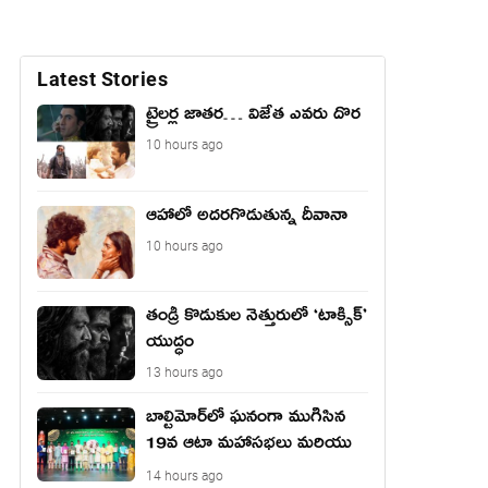
Latest Stories
ట్రైలర్ల జాతర… విజేత ఎవరు దొర
10 hours ago
ఆహాలో అదరగొడుతున్న దీవానా
10 hours ago
తండ్రీ కొడుకుల నెత్తురులో ‘టాక్సిక్’
యుద్ధం
13 hours ago
బాల్టిమోర్‌లో ఘనంగా ముగిసిన
19వ ఆటా మహాసభలు మరియు
యువజన సదస్సు
14 hours ago