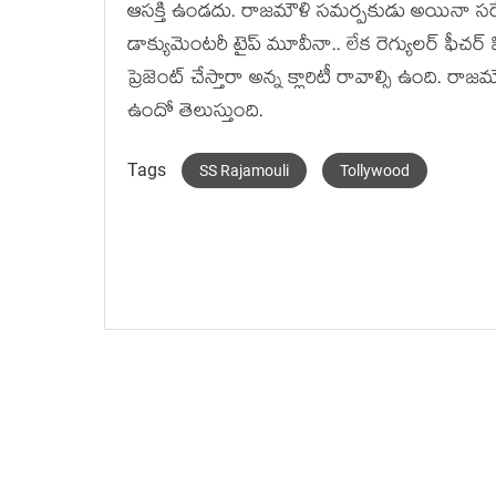
ఆసక్తి ఉండదు. రాజమౌళి సమర్పకుడు అయినా సరే.
డాక్యుమెంటరీ టైప్ మూవీనా.. లేక రెగ్యులర్ ఫీచర్
ప్రెజెంట్ చేస్తారా అన్న క్లారిటీ రావాల్సి ఉంది. రాజ
ఉందో తెలుస్తుంది.
Tags
SS Rajamouli
Tollywood