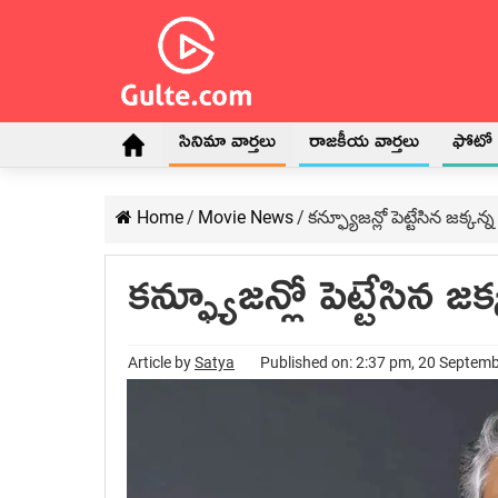
సినిమా వార్తలు
రాజకీయ వార్తలు
ఫోటో గ
Home
/
Movie News
/
కన్ఫ్యూజన్లో పెట్టేసిన జక్కన్న
కన్ఫ్యూజన్లో పెట్టేసిన జక్
Article by
Satya
Published on: 2:37 pm, 20 Septem