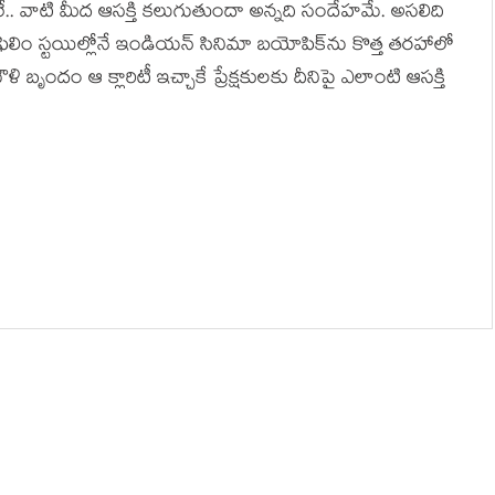
. వాటి మీద ఆసక్తి కలుగుతుందా అన్నది సందేహమే. అసలిది
 ఫిలిం స్టయిల్లోనే ఇండియన్ సినిమా బయోపిక్‌ను కొత్త తరహాలో
మౌళి బృందం ఆ క్లారిటీ ఇచ్చాకే ప్రేక్షకులకు దీనిపై ఎలాంటి ఆసక్తి