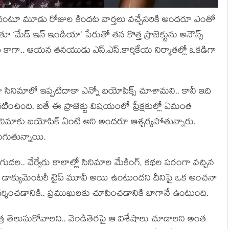
బోతోందంటూ మూడు రోజుల కిందట వార్తలు వచ్చేసరికి అందరూ ఎంతో
మేడ్ ఇన్ ఇండియా’ పేరుతో తన కొత్త ప్రాజెక్టును అనౌన్స్
డు కాగా.. ఆయన తనయుడు ఎస్.ఎస్.కార్తికేయ నిర్మాతల్లో ఒకడిగా
ా సినిమాలో ఇప్పటిదాకా ఎన్నో బయోపిక్స్ చూశామని.. కానీ ఇది
ంచింది. ఐతే ఈ ప్రాజెక్టు విషయంలో ప్రేక్షకుల్లో ఏమంత
సినిమాకు బయోపిక్ ఏంటి అని అందరూ ఆశ్చర్యపోతున్నారు.
ుగుతున్నాయి.
గుదల.. వేర్వేరు కాలాల్లో సినిమాల మేకింగ్, కథల పరంగా వచ్చిన
చే డాక్యుమెంటరీ టైప్ మూవీ అయి ఉంటుందని దీనిపై ఒక అంచనా
ప్రదర్శించడానికి.. ప్రముఖులకు చూపించడానికి బాగానే ఉంటుంది.
రిత్ర తెలుసుకోవాలని.. వెండితెరపై ఆ విశేషాలు చూడాలని అంత