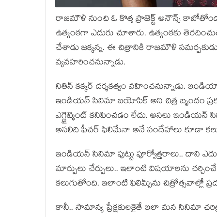
రాజమౌళి నుంచి ఓ కొత్త ప్రాజెక్ట్ అనౌన్స్ కా
ఉత్కంఠగా ఎదురు చూశారు. ఉత్కంఠకు తెరదించుతూ ‘
చేశాడు జక్కన్న. ఈ చిత్రానికి రాజమౌళి సమర్పకు
వ్యవహరించనున్నాడు.
నితిన్ కక్కర్ దర్శకత్వం వహించనున్నాడు. ఇండియ
ఇండియన్ సినిమా బయోపిక్ అని చిత్ర బృందం ప్రకటి
ఎగ్జైట్మెంట్ కనిపించడం లేదు. అసలు ఇండియన్ 
అసలిది ఫీచర్ ఫిలిమేనా అనే సందేహాలు కూడా కల
ఇండియన్ సినిమా పుట్టు పూర్వోత్తరాలు.. దాని ఎదు
మార్పులు చేర్పులు.. ఇలాంటి విషయాలను చర్చిం
కలుగుతోంది. ఇలాంటి ఫిలిమ్స్‌ను చిత్రోత్సవాల్లో 
కానీ.. సామాన్య ప్రేక్షకులకైతే ఇలా మన సినిమా చ