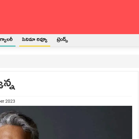
్యాలరీ
సినిమా రివ్యూ
ట్రెండ్స్
కన్న
ber 2023